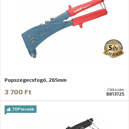
Popszegecsfogó, 265mm
Cikkszám
3 700 Ft
8813725
TOP termék