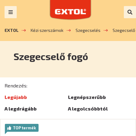
EXTOL
Kézi szerszámok
Szegecselés
Szegecselő
Szegecselő fogó
Rendezés:
Legújabb
Legnépszerűbb
A legdrágább
A legolcsóbbtól
TOP termék