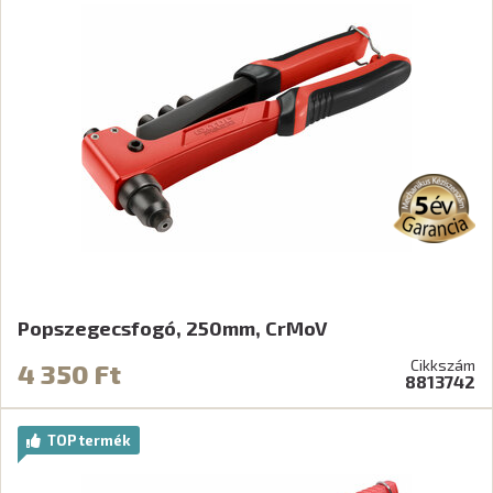
Popszegecsfogó, 250mm, CrMoV
Cikkszám
4 350 Ft
8813742
TOP termék