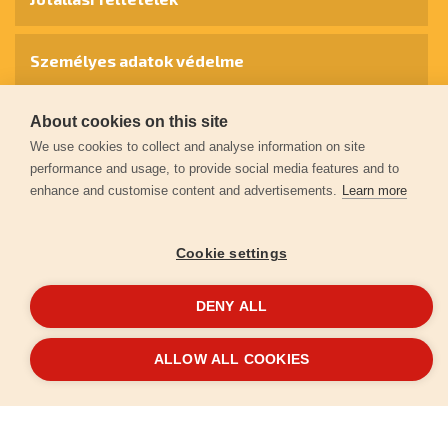
Személyes adatok védelme
About cookies on this site
Kapcsolat
We use cookies to collect and analyse information on site
performance and usage, to provide social media features and to
Garancia regisztráció
enhance and customise content and advertisements.
Learn more
© 2026
extol.hu
- Minden jog fenntartva
Cookie settings
Létrehozta
FEO
DENY ALL
ALLOW ALL COOKIES