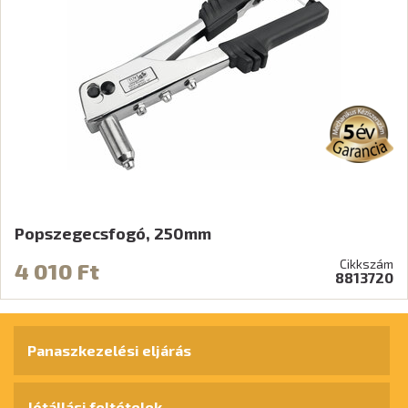
Popszegecsfogó, 250mm
Cikkszám
4 010 Ft
8813720
Panaszkezelési eljárás
Jótállási feltételek