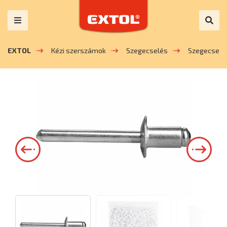
EXTOL
Kézi szerszámok
Szegecselés
Szegecsek 