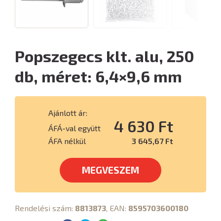
Popszegecs klt. alu, 250
db, méret: 6,4×9,6 mm
Ajánlott ár:
4 630 Ft
ÁFÁ-val együtt
ÁFA nélkül
3 645,67 Ft
MEGVESZEM
Rendelési szám:
8813873
, EAN:
8595703600180