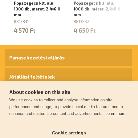
Popszegecs klt. alu,
Popszegecs klt. alu,
Po
1000 db, méret: 2,4×6,0
1000 db, méret: 2,4×8,0
10
mm
mm
m
8813831
8813832
88
4 570 Ft
4 650 Ft
5
Panaszkezelési eljárás
Jótállási feltételek
About cookies on this site
Személyes adatok védelme
We use cookies to collect and analyse information on site
performance and usage, to provide social media features and to
enhance and customise content and advertisements.
Learn more
Kapcsolat
Cookie settings
Garancia regisztráció