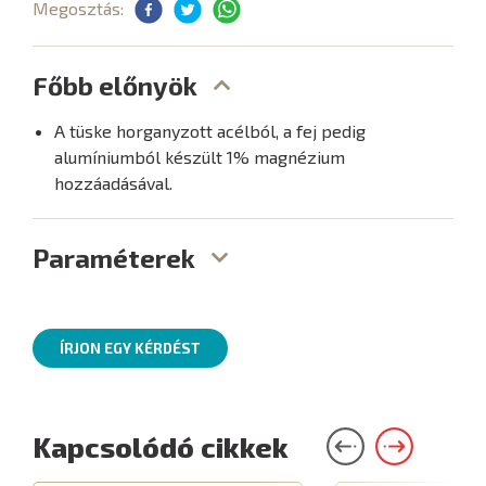
Megosztás:
Főbb előnyök
A tüske horganyzott acélból, a fej pedig
alumíniumból készült 1% magnézium
hozzáadásával.
Paraméterek
ÍRJON EGY KÉRDÉST
Kapcsolódó cikkek