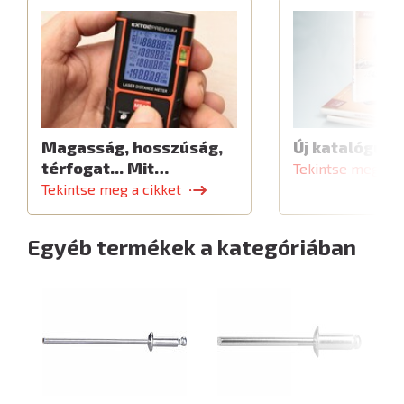
Magasság, hosszúság,
Új katalógus
térfogat... Mit…
Tekintse meg a c
Tekintse meg a cikket
Egyéb termékek a kategóriában