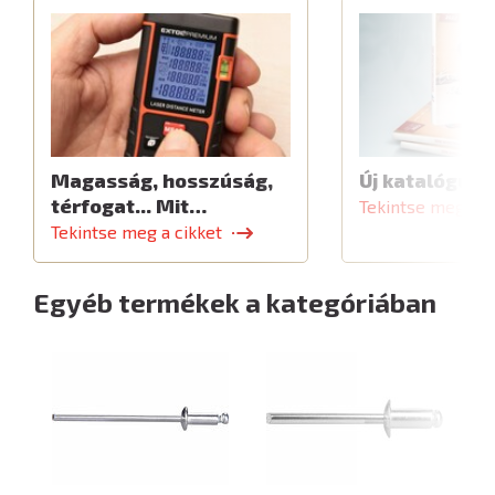
Magasság, hosszúság,
Új katalógus
térfogat... Mit…
Tekintse meg a c
Tekintse meg a cikket
Egyéb termékek a kategóriában