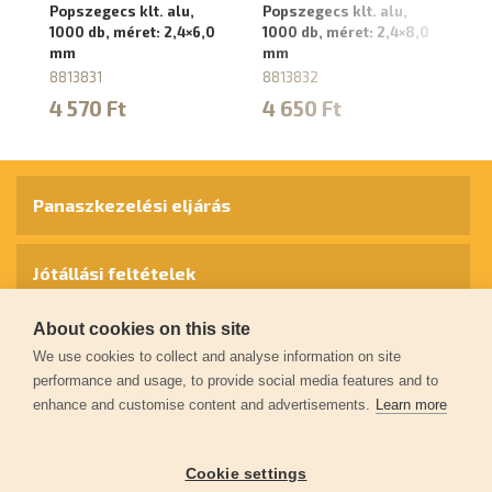
Popszegecs klt. alu,
Popszegecs klt. alu,
Po
1000 db, méret: 2,4×6,0
1000 db, méret: 2,4×8,0
10
mm
mm
m
8813831
8813832
88
4 570 Ft
4 650 Ft
5
Panaszkezelési eljárás
Jótállási feltételek
About cookies on this site
Személyes adatok védelme
We use cookies to collect and analyse information on site
performance and usage, to provide social media features and to
enhance and customise content and advertisements.
Learn more
Kapcsolat
Cookie settings
Garancia regisztráció