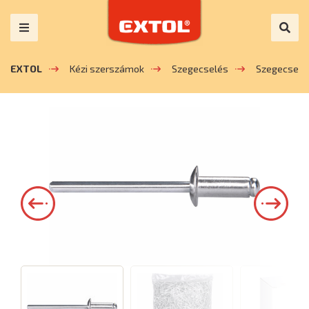
EXTOL
Kézi szerszámok
Szegecselés
Szegecsek 