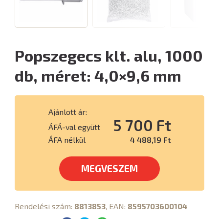
Popszegecs klt. alu, 1000
db, méret: 4,0×9,6 mm
Ajánlott ár:
5 700 Ft
ÁFÁ-val együtt
ÁFA nélkül
4 488,19 Ft
MEGVESZEM
Rendelési szám:
8813853
, EAN:
8595703600104