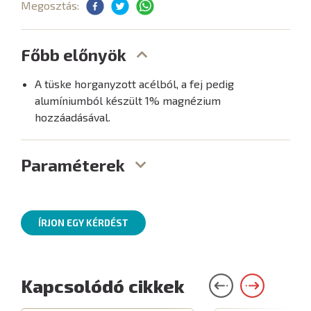
Megosztás:
Főbb előnyök
A tüske horganyzott acélból, a fej pedig
alumíniumból készült 1% magnézium
hozzáadásával.
Paraméterek
ÍRJON EGY KÉRDÉST
Kapcsolódó cikkek