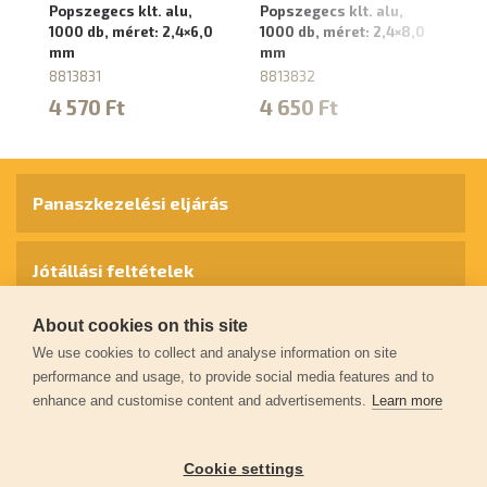
Popszegecs klt. alu,
Popszegecs klt. alu,
Po
1000 db, méret: 2,4×6,0
1000 db, méret: 2,4×8,0
10
mm
mm
m
8813831
8813832
88
4 570 Ft
4 650 Ft
3
Panaszkezelési eljárás
Jótállási feltételek
About cookies on this site
Személyes adatok védelme
We use cookies to collect and analyse information on site
performance and usage, to provide social media features and to
enhance and customise content and advertisements.
Learn more
Kapcsolat
Cookie settings
Garancia regisztráció