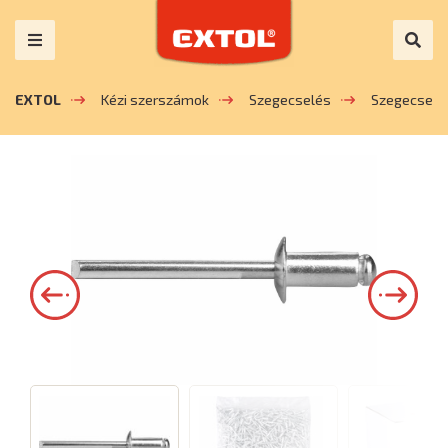
EXTOL
Kézi szerszámok
Szegecselés
Szegecsek 