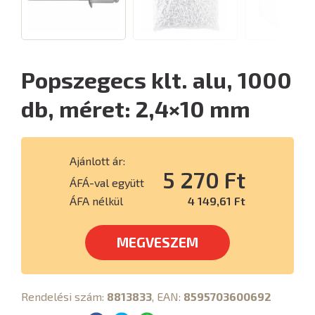
Popszegecs klt. alu, 1000
db, méret: 2,4×10 mm
Ajánlott ár:
5 270 Ft
ÁFÁ-val együtt
ÁFA nélkül
4 149,61 Ft
MEGVESZEM
Rendelési szám:
8813833
, EAN:
8595703600692