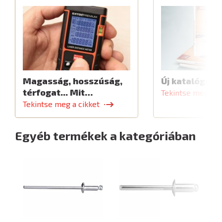
Magasság, hosszúság,
Új katalógus
térfogat... Mit…
Tekintse meg a c
Tekintse meg a cikket
Egyéb termékek a kategóriában