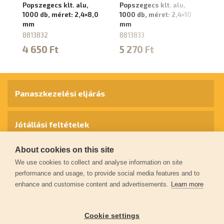
Popszegecs klt. alu,
Popszegecs klt. alu,
Po
1000 db, méret: 2,4×8,0
1000 db, méret: 2,4×10
10
mm
mm
m
8813832
8813833
88
4 650 Ft
5 270 Ft
3
Panaszkezelési eljárás
Jótállási feltételek
About cookies on this site
Személyes adatok védelme
We use cookies to collect and analyse information on site
performance and usage, to provide social media features and to
enhance and customise content and advertisements.
Learn more
Kapcsolat
Cookie settings
Garancia regisztráció