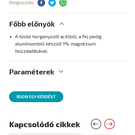
Megosztás:
Főbb előnyök
A tüske horganyzott acélból, a fej pedig
alumíniumból készült 1% magnézium
hozzáadásával.
Paraméterek
ÍRJON EGY KÉRDÉST
Kapcsolódó cikkek