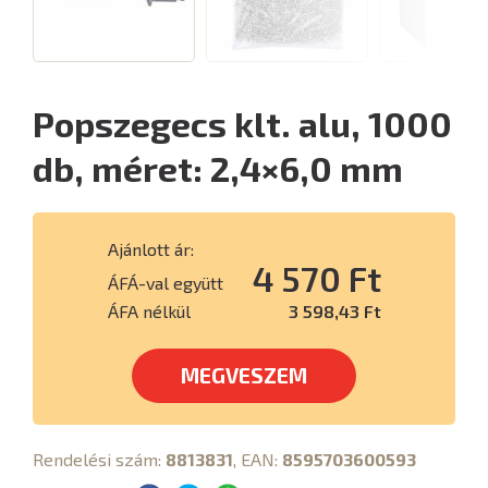
Popszegecs klt. alu, 1000
db, méret: 2,4×6,0 mm
Ajánlott ár:
4 570 Ft
ÁFÁ-val együtt
ÁFA nélkül
3 598,43 Ft
MEGVESZEM
Rendelési szám:
8813831
, EAN:
8595703600593