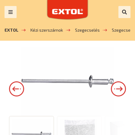
EXTOL
Kézi szerszámok
Szegecselés
Szegecsek 