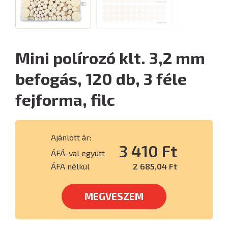
Mini polírozó klt. 3,2 mm
befogás, 120 db, 3 féle
fejforma, filc
Ajánlott ár:
3 410 Ft
ÁFÁ-val együtt
ÁFA nélkül
2 685,04 Ft
MEGVESZEM