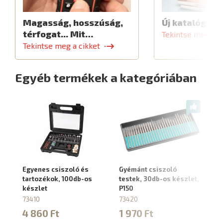
Magasság, hosszúság,
Új katalógus
térfogat... Mit…
Tekintse meg a c
Tekintse meg a cikket
Egyéb termékek a kategóriában
Egyenes csiszoló és
Gyémánt csiszoló
Fl
tartozékok, 100db-os
testek, 30db-os készlet,
M
készlet
P150
40
73410
73420
3
4 860 Ft
1 970 Ft