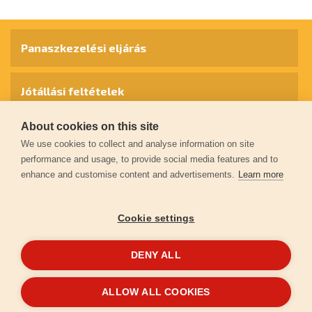
Panaszkezelési eljárás
Jótállási feltételek
About cookies on this site
Személyes adatok védelme
We use cookies to collect and analyse information on site
performance and usage, to provide social media features and to
enhance and customise content and advertisements.
Learn more
Kapcsolat
Cookie settings
Garancia regisztráció
DENY ALL
© 2026
extol.hu
- Minden jog fenntartva
ALLOW ALL COOKIES
Létrehozta
FEO