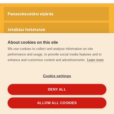
Panaszkezelési eljárás
Jótállási feltételek
About cookies on this site
Személyes adatok védelme
We use cookies to collect and analyse information on site
performance and usage, to provide social media features and to
enhance and customise content and advertisements.
Learn more
Kapcsolat
Cookie settings
Garancia regisztráció
DENY ALL
© 2026
extol.hu
- Minden jog fenntartva
ALLOW ALL COOKIES
Létrehozta
FEO