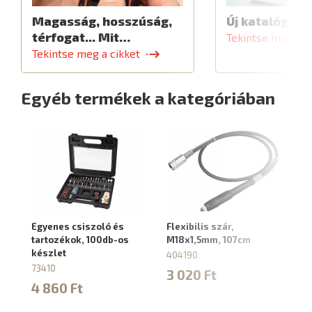
Magasság, hosszúság,
Új katalógus
térfogat... Mit…
Tekintse meg a c
Tekintse meg a cikket
Egyéb termékek a kategóriában
Egyenes csiszoló és
Flexibilis szár,
Te
tartozékok, 100db-os
M18x1,5mm, 107cm
mi
készlet
m
404190
73410
40
3 020 Ft
4 860 Ft
2