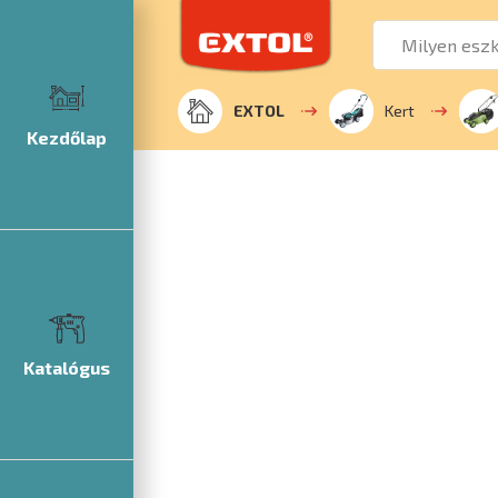
EXTOL
Kert
Kezdőlap
Katalógus