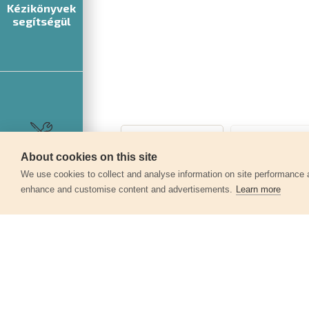
Kézikönyvek
segítségül
About cookies on this site
Szerviz
We use cookies to collect and analyse information on site performance 
enhance and customise content and advertisements.
Learn more
Egyéb termékek a kate