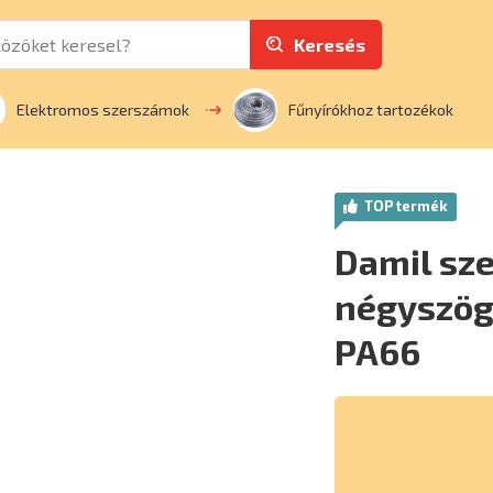
Keresés
Elektromos szerszámok
Fűnyírókhoz tartozékok
TOP termék
Damil sz
négyszögl
PA66