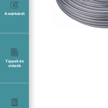
A márkáról
Tippek és
videók