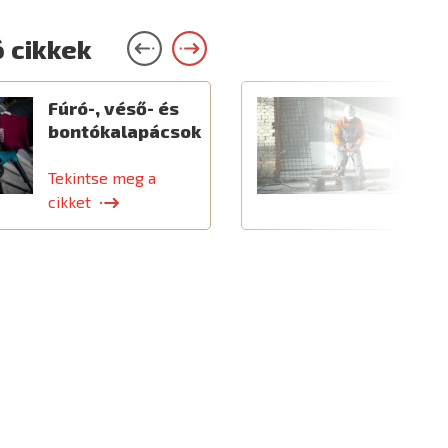
 cikkek
Fúró-, véső- és
E
bontókalapácsok
é
k
Tekintse meg a
T
cikket
c