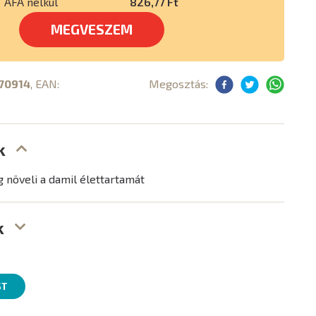
ÁFA nélkül
826,77 Ft
MEGVESZEM
70914
, EAN:
Megosztás:
k
g növeli a damil élettartamát
k
ST