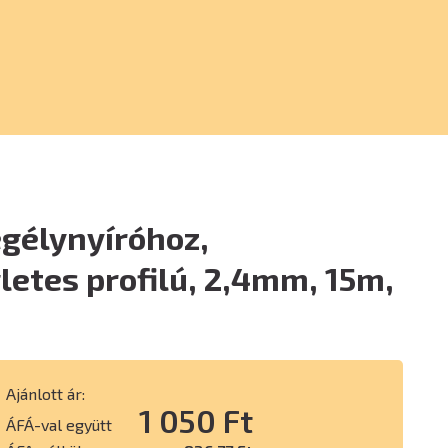
egélynyíróhoz,
etes profilú, 2,4mm, 15m,
Ajánlott ár:
1 050 Ft
ÁFÁ-val együtt