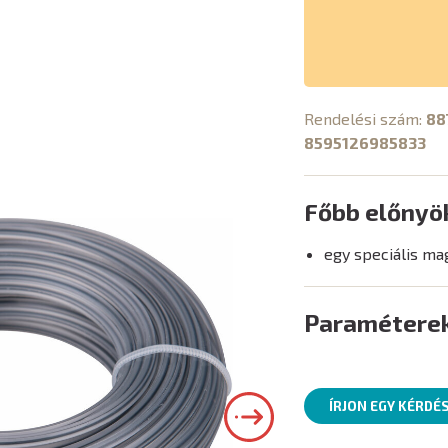
Rendelési szám:
88
8595126985833
Főbb előnyö
egy speciális ma
Paramétere
ÍRJON EGY KÉRDÉ