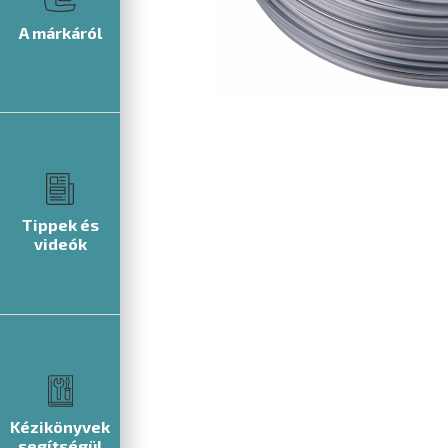
A márkáról
Tippek és
videók
Kézikönyvek
segítségül