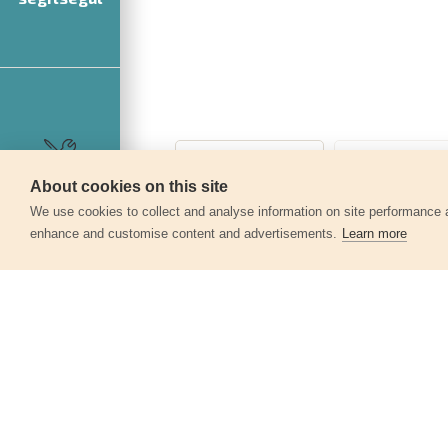
About cookies on this site
Szerviz
We use cookies to collect and analyse information on site performance 
enhance and customise content and advertisements.
Learn more
Egyéb termékek a kate