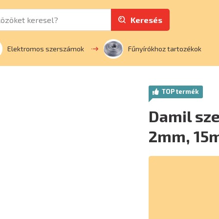
Keresés
Elektromos szerszámok
Fűnyírókhoz tartozékok
TOP termék
Damil sze
2mm, 15m