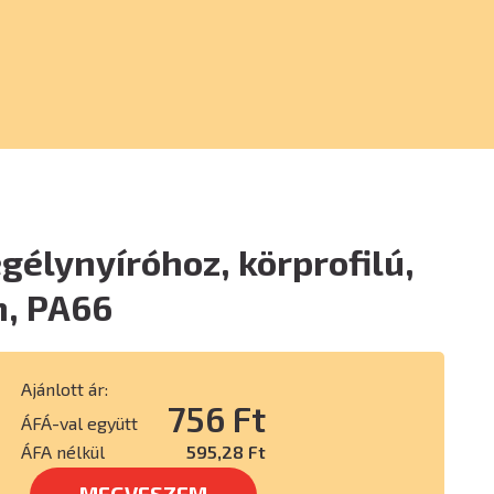
gélynyíróhoz, körprofilú,
, PA66
Ajánlott ár:
756 Ft
ÁFÁ-val együtt
ÁFA nélkül
595,28 Ft