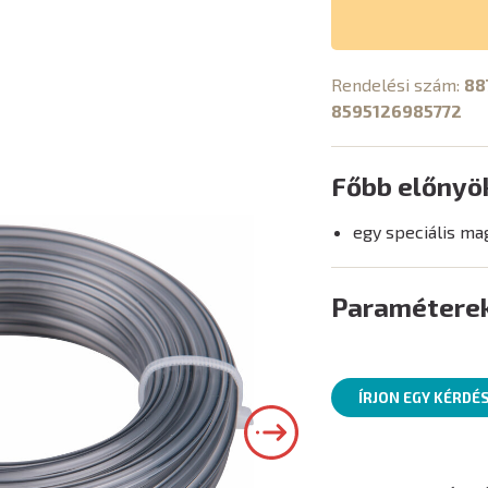
Rendelési szám:
88
8595126985772
Főbb előnyö
egy speciális ma
Paramétere
ÍRJON EGY KÉRDÉ