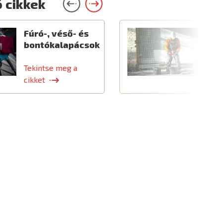
 cikkek
Fúró-, véső- és
E
bontókalapácsok
é
k
Tekintse meg a
T
cikket
c