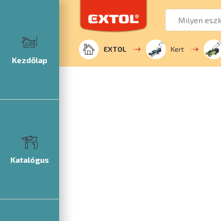
EXTOL
Kert
Kezdőlap
Katalógus