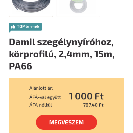
TOP termék
Damil szegélynyíróhoz,
körprofilú, 2,4mm, 15m,
PA66
Ajánlott ár:
1 000 Ft
ÁFÁ-val együtt
ÁFA nélkül
787,40 Ft
MEGVESZEM