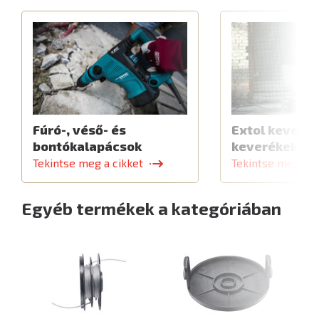
Fúró-, véső- és
Extol keverők
bontókalapácsok
keverékekhe
Tekintse meg a cikket
Tekintse meg a c
Egyéb termékek a kategóriában