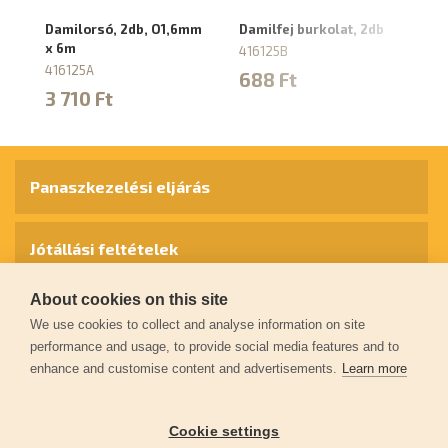
Damilorsó, 2db, O1,6mm
Damilfej burkolat, 2db
Da
x 6m
kö
416125B
P
416125A
688 Ft
8
3 710 Ft
5
Panaszkezelési eljárás
Jótállási feltételek
About cookies on this site
Személyes adatok védelme
We use cookies to collect and analyse information on site
performance and usage, to provide social media features and to
enhance and customise content and advertisements.
Learn more
Kapcsolat
Cookie settings
Garancia regisztráció