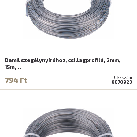
Damil szegélynyíróhoz, csillagprofilú, 2mm,
15m,…
Cikkszám
794 Ft
8870923