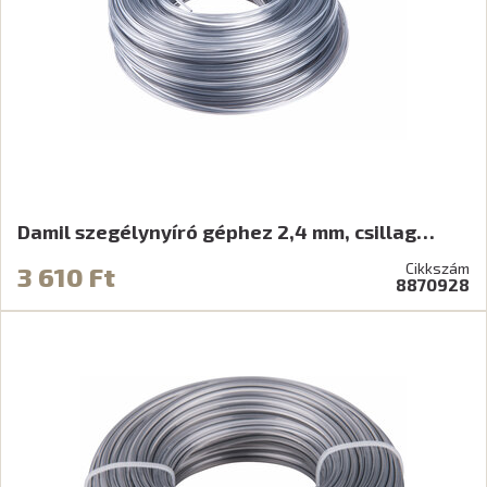
Damil szegélynyíró géphez 2,4 mm, csillag…
Cikkszám
3 610 Ft
8870928