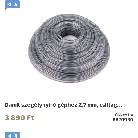
Új
Damil szegélynyíró géphez 2,7 mm, csillag…
Cikkszám
3 890 Ft
8870930
Új