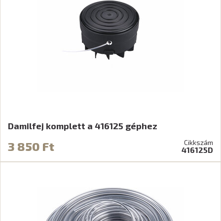
Damilfej komplett a 416125 géphez
Cikkszám
3 850 Ft
416125D