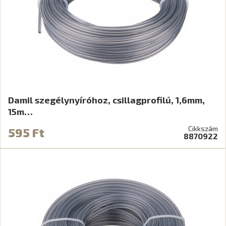
Damil szegélynyíróhoz, csillagprofilú, 1,6mm,
15m…
Cikkszám
595 Ft
8870922