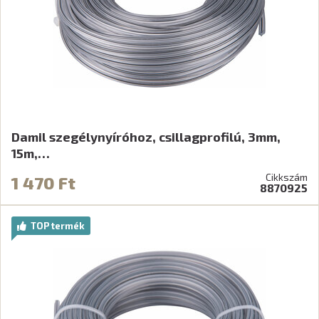
Damil szegélynyíróhoz, csillagprofilú, 3mm,
15m,…
Cikkszám
1 470 Ft
8870925
TOP termék