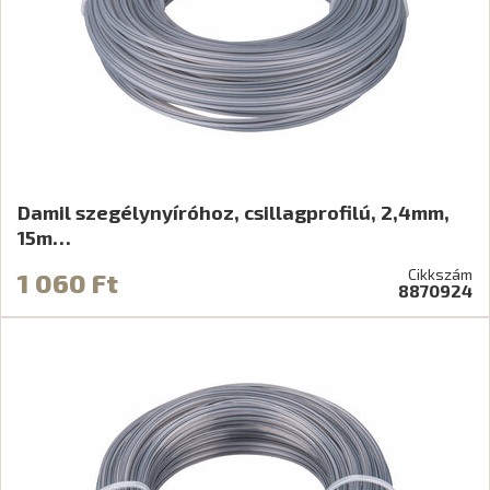
Damil szegélynyíróhoz, csillagprofilú, 2,4mm,
15m…
Cikkszám
1 060 Ft
8870924