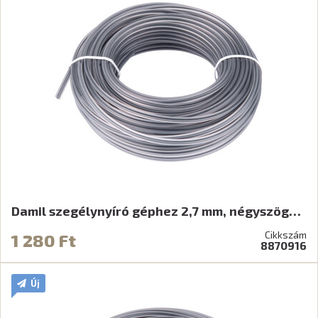
Damil szegélynyíró géphez 2,7 mm, négyszög…
Cikkszám
1 280 Ft
8870916
Új