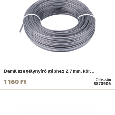
Damil szegélynyíró géphez 2,7 mm, kör…
Cikkszám
1 160 Ft
8870906