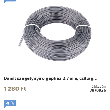
Damil szegélynyíró géphez 2,7 mm, csillag…
Cikkszám
1 280 Ft
8870926
Új