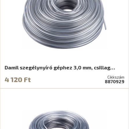
Damil szegélynyíró géphez 3,0 mm, csillag…
Cikkszám
4 120 Ft
8870929