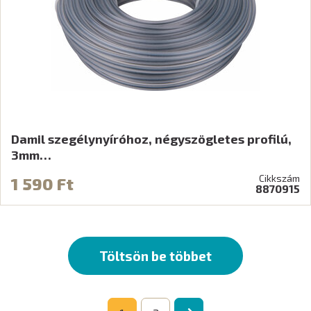
Damil szegélynyíróhoz, négyszögletes profilú,
3mm…
Cikkszám
1 590 Ft
8870915
Töltsön be többet