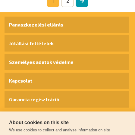
1
2
Panaszkezelési eljárás
Jótállási feltételek
Személyes adatok védelme
Kapcsolat
Garancia regisztráció
© 2026
extol.hu
- Minden jog fenntartva
About cookies on this site
We use cookies to collect and analyse information on site