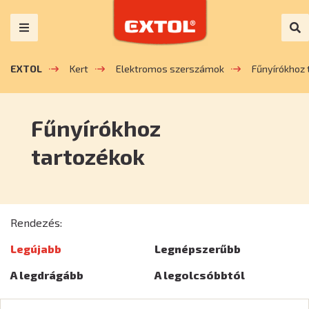
EXTOL
Kert
Elektromos szerszámok
Fűnyírókhoz 
Fűnyírókhoz
tartozékok
Rendezés:
Legújabb
Legnépszerűbb
A legdrágább
A legolcsóbbtól