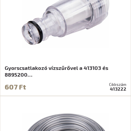
Gyorscsatlakozó vízszűrővel a 413103 és
8895200…
Cikkszám
607 Ft
413222