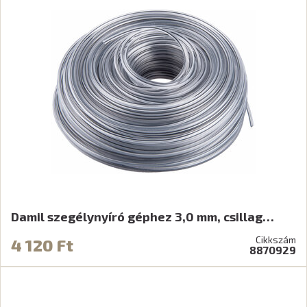
Damil szegélynyíró géphez 3,0 mm, csillag…
Cikkszám
4 120 Ft
8870929