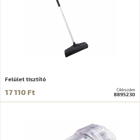
Felület tisztító
Cikkszám
17 110 Ft
8895230