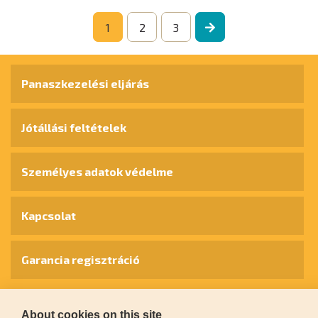
1
2
3
Panaszkezelési eljárás
Jótállási feltételek
Személyes adatok védelme
Kapcsolat
Garancia regisztráció
© 2026
extol.hu
- Minden jog fenntartva
About cookies on this site