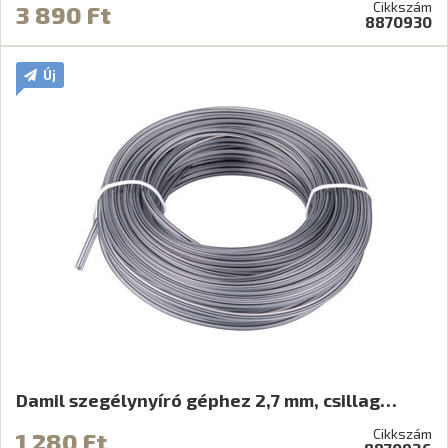
Cikkszám
3 890 Ft
8870930
Új
Damil szegélynyíró géphez 2,7 mm, csillag…
Cikkszám
1 280 Ft