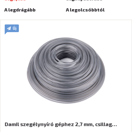
A legdrágább
A legolcsóbbtól
Új
Damil szegélynyíró géphez 2,7 mm, csillag…