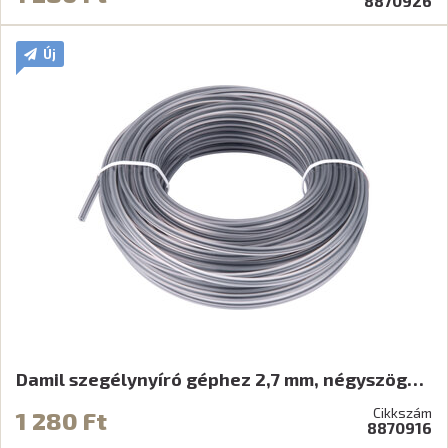
8870926
Új
Damil szegélynyíró géphez 2,7 mm, négyszög…
Cikkszám
1 280 Ft
8870916