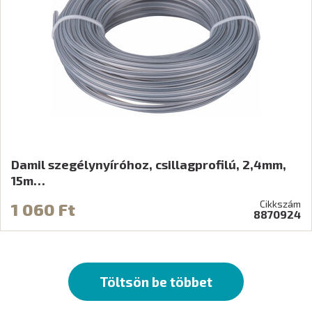
Damil szegélynyíróhoz, csillagprofilú, 2,4mm,
15m…
Cikkszám
1 060 Ft
8870924
Töltsön be többet