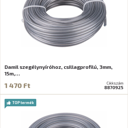
Damil szegélynyíróhoz, csillagprofilú, 3mm,
15m,…
Cikkszám
1 470 Ft
8870925
TOP termék