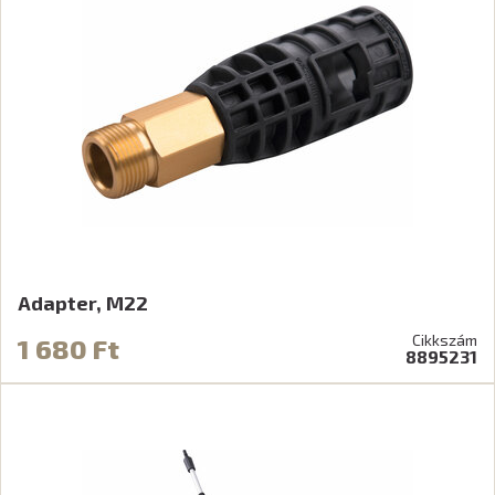
Adapter, M22
Cikkszám
1 680 Ft
8895231