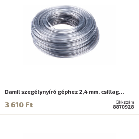
Damil szegélynyíró géphez 2,4 mm, csillag…
Cikkszám
3 610 Ft
8870928