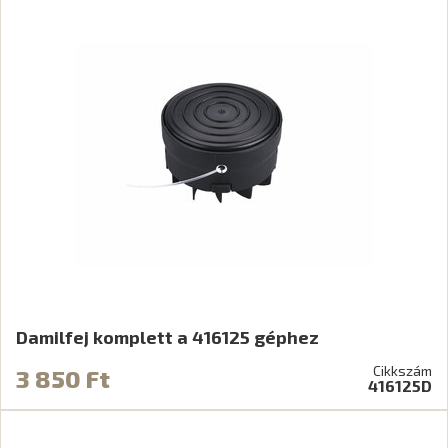
Damilfej komplett a 416125 géphez
Cikkszám
3 850 Ft
416125D