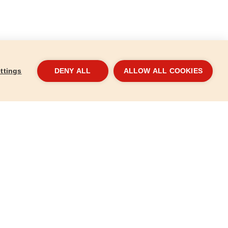
ttings
DENY ALL
ALLOW ALL COOKIES
t, 2 db
Tartalék fej klt., 4 db toldat
Tart
db
8891872B