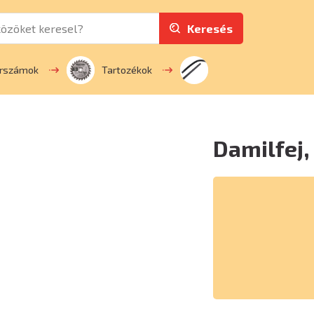
Keresés
erszámok
Tartozékok
Damilfej,