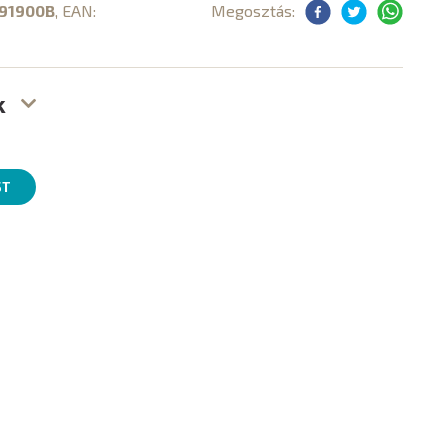
91900B
, EAN:
Megosztás:
k
ST