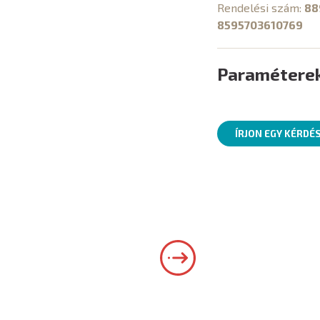
Rendelési szám:
88
8595703610769
Paramétere
ÍRJON EGY KÉRDÉ