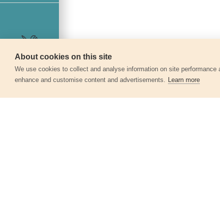
About cookies on this site
Szerviz
We use cookies to collect and analyse information on site performance 
enhance and customise content and advertisements.
Learn more
Egyéb termékek a kate
Tartalék gumi talp, átmérő: 125mm
8891846A