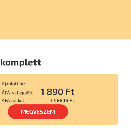
 komplett
Ajánlott ár:
1 890 Ft
ÁFÁ-val együtt
ÁFA nélkül
1 488,19 Ft
MEGVESZEM