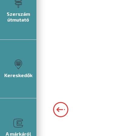
Szerszám
útmutató
Kereskedők
A márkáról