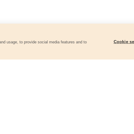
Cookie se
and usage, to provide social media features and to
góriában
Tartalék festéktartály, alsó rész,
Tartalék HEPA szűrő kl
műanyag, 900ml
8891872A