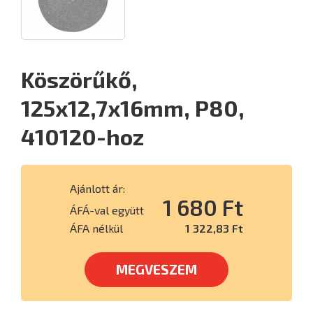
Köszörűkő,
125x12,7x16mm, P80,
410120-hoz
Ajánlott ár:
1 680 Ft
ÁFÁ-val együtt
ÁFA nélkül
1 322,83 Ft
MEGVESZEM