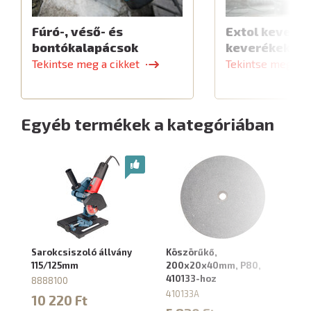
Fúró-, véső- és
Extol keverők
bontókalapácsok
keverékekhe
Tekintse meg a cikket
Tekintse meg a c
Egyéb termékek a kategóriában
Sarokcsiszoló állvány
Köszörűkő,
Kö
115/125mm
200x20x40mm, P80,
12
410133-hoz
41
8888100
410133A
41
10 220 Ft