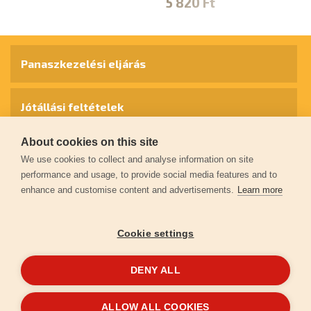
5 820 Ft
1
Panaszkezelési eljárás
Jótállási feltételek
About cookies on this site
Személyes adatok védelme
We use cookies to collect and analyse information on site
performance and usage, to provide social media features and to
enhance and customise content and advertisements.
Learn more
Kapcsolat
Cookie settings
Garancia regisztráció
DENY ALL
© 2026
extol.hu
- Minden jog fenntartva
ALLOW ALL COOKIES