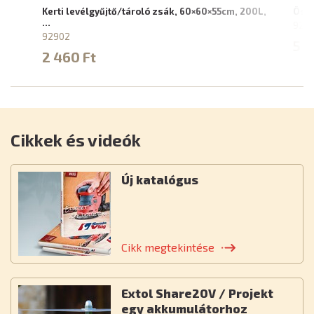
Kerti levélgyűjtő/tároló zsák, 60×60×55cm, 200L,
Össz
…
929
92902
5 2
2 460 Ft
Cikkek és videók
Új katalógus
Cikk megtekintése
Extol Share20V / Projekt
egy akkumulátorhoz