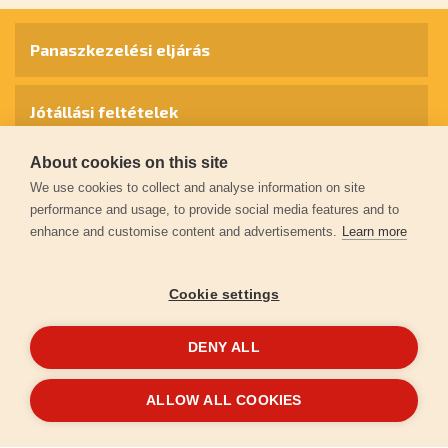
Panaszkezelési eljárás
Jótállási feltételek
About cookies on this site
Személyes adatok védelme
We use cookies to collect and analyse information on site
performance and usage, to provide social media features and to
enhance and customise content and advertisements.
Learn more
Kapcsolat
Cookie settings
Garancia regisztráció
DENY ALL
© 2026
extol.hu
- Minden jog fenntartva
ALLOW ALL COOKIES
Létrehozta
FEO