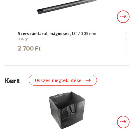
Szerszámtartó, mágneses, 12" / 305 mm
Szer
31…
77901
885
2 700 Ft
12 
Kert
Összes megtekintése