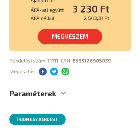
Ajánlott ár:
3 230 Ft
ÁFÁ-val együtt
ÁFA nélkül
2 543,31 Ft
MEGVESZEM
Rendelési szám:
11111
, EAN:
8595126905039
Megosztás:
Paraméterek
ÍRJON EGY KÉRDÉST