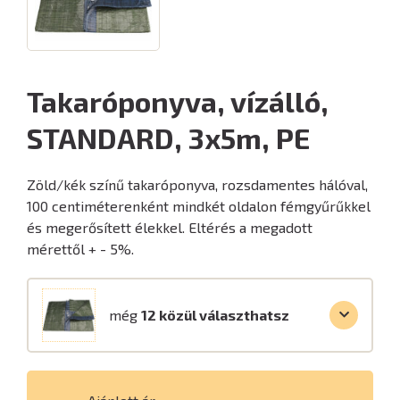
Takaróponyva, vízálló,
STANDARD, 3x5m, PE
Zöld/kék színű takaróponyva, rozsdamentes hálóval,
100 centiméterenként mindkét oldalon fémgyűrűkkel
és megerősített élekkel. Eltérés a megadott
mérettől + - 5%.
még
12 közül választhatsz