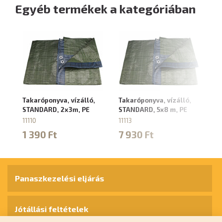
Egyéb termékek a kategóriában
Takaróponyva, vízálló,
Takaróponyva, vízálló,
Ta
STANDARD, 2x3m, PE
STANDARD, 5x8 m, PE
ST
11110
11113
11
1 390 Ft
7 930 Ft
1
Panaszkezelési eljárás
Jótállási feltételek