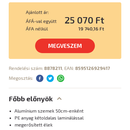
Ajánlott ár:
25 070 Ft
ÁFÁ-val együtt
ÁFA nélkül
19 740,16 Ft
MEGVESZEM
Rendelési szám:
8878211
, EAN:
8595126929417
Megosztás:
Főbb előnyök
Alumínium szemek 50cm-enként
PE anyag kétoldalas laminálással
megerősített élek