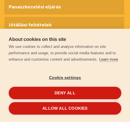
Panaszkezelési eljárás
Jótállási feltételek
About cookies on this site
Személyes adatok védelme
We use cookies to collect and analyse information on site
performance and usage, to provide social media features and to
enhance and customise content and advertisements.
Learn more
Kapcsolat
Cookie settings
Garancia regisztráció
DENY ALL
© 2026
extol.hu
- Minden jog fenntartva
ALLOW ALL COOKIES
Létrehozta
FEO