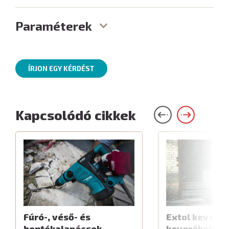
Paraméterek
ÍRJON EGY KÉRDÉST
Kapcsolódó cikkek
Fúró-, véső- és
Extol keverők
bontókalapácsok
keverékekhe