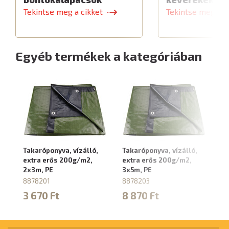
Tekintse meg a cikket
Tekintse meg a c
Egyéb termékek a kategóriában
Takaróponyva, vízálló,
Takaróponyva, vízálló,
Ta
extra erős 200g/m2,
extra erős 200g/m2,
ex
2x3m, PE
3x5m, PE
4x
8878201
8878203
8
3 670 Ft
8 870 Ft
1