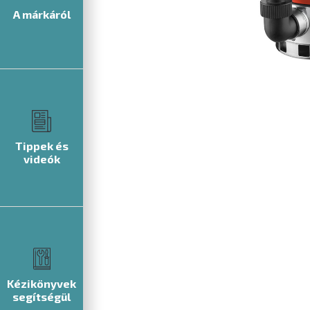
A márkáról
Tippek és
videók
Kézikönyvek
segítségül