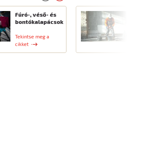
Fúró-, véső- és
E
bontókalapácsok
é
k
Tekintse meg a
T
cikket
c