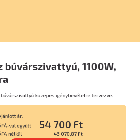
z búvárszivattyú, 1100W,
ra
búvárszivattyú közepes igénybevételre tervezve.
Ajánlott ár:
54 700 Ft
ÁFÁ-val együtt
ÁFA nélkül
43 070,87 Ft