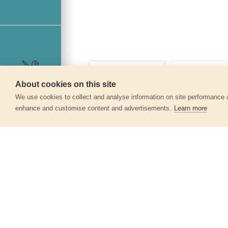
About cookies on this site
Szerviz
360°
We use cookies to collect and analyse information on site performance 
enhance and customise content and advertisements.
Learn more
Egyéb termékek a kate