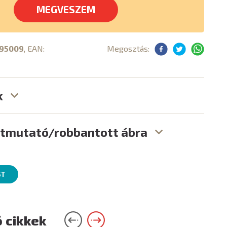
MEGVESZEM
95009
, EAN:
Megosztás:
k
útmutató/robbantott ábra
ST
 cikkek