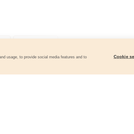
Cookie se
and usage, to provide social media features and to
góriában