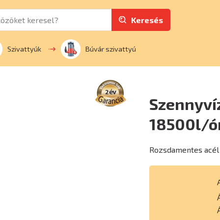
Keresés
Szivattyúk
Búvár szivattyú
Szennyví
18500l/ó
Rozsdamentes acél 