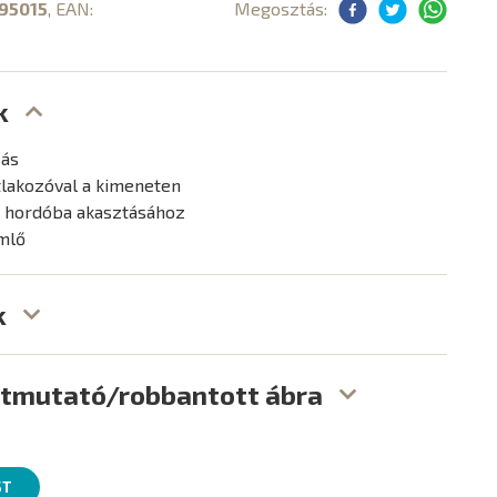
95015
, EAN:
Megosztás:
k
zás
tlakozóval a kimeneten
ú hordóba akasztásához
mlő
k
útmutató/robbantott ábra
ST