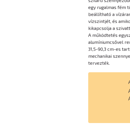
szilárd szennyeződé
egy rugalmas fém t
beállítható a vízára
vízszintjét, és ami
kikapcsolja a szivat
A működtetés egysz
alumíniumcsővel ren
31,5-90,3 cm-es tar
mechanikai szennye
tervezték.