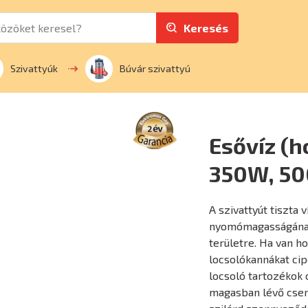
Keresés
Szivattyúk
Búvár szivattyú
Esővíz (h
350W, 50
A szivattyút tiszta
nyomómagasságának k
területre. Ha van 
locsolókannákat ci
locsoló tartozékok 
magasban lévő cser