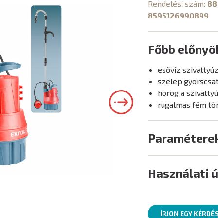
Rendelési szám:
88
8595126990899
Főbb előnyö
esővíz szivattyú
szelep gyorscsa
horog a szivatty
rugalmas fém tö
Paramétere
Használati 
ÍRJON EGY KÉRDÉ