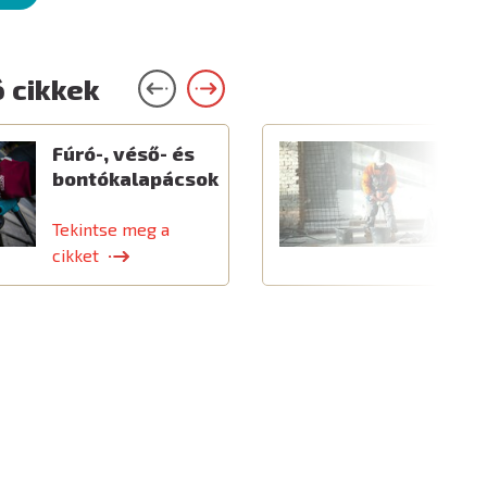
 cikkek
Fúró-, véső- és
E
bontókalapácsok
é
k
Tekintse meg a
T
cikket
c