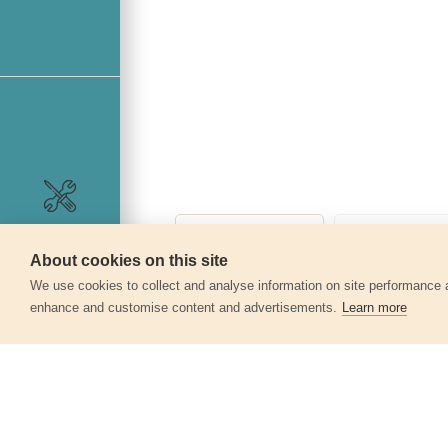
Szerviz
About cookies on this site
360°
We use cookies to collect and analyse information on site performance 
enhance and customise content and advertisements.
Learn more
Egyéb termékek a kate