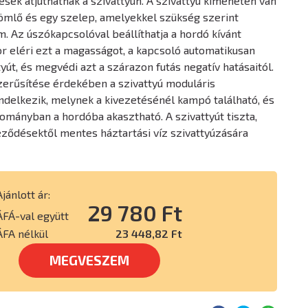
sek átjuthatnak a szivattyún. A szivattyú kimenetén van
ömlő és egy szelep, amelyekkel szükség szerint
m. Az úszókapcsolóval beállíthatja a hordó kívánt
kor eléri ezt a magasságot, a kapcsoló automatikusan
tyút, és megvédi azt a szárazon futás negatív hatásaitól.
erűsítése érdekében a szivattyú moduláris
delkezik, melynek a kivezetésénél kampó található, és
tományban a hordóba akasztható. A szivattyút tiszta,
ződésektől mentes háztartási víz szivattyúzására
Ajánlott ár:
29 780 Ft
ÁFÁ-val együtt
ÁFA nélkül
23 448,82 Ft
MEGVESZEM