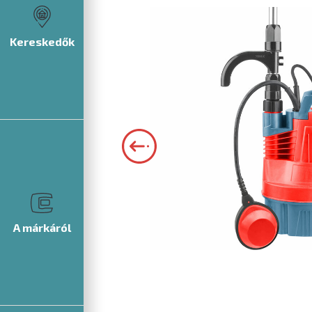
Kereskedők
A márkáról