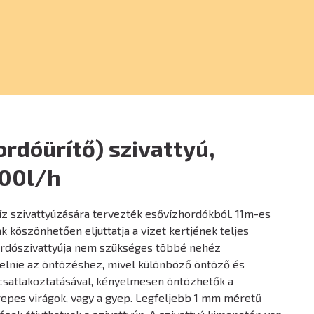
ordóürítő) szivattyú,
00l/h
 víz szivattyúzására tervezték esővízhordókból. 11m-es
öszönhetően eljuttatja a vizet kertjének teljes
hordószivattyúja nem szükséges többé nehéz
pelnie az öntözéshez, mivel különböző öntöző és
csatlakoztatásával, kényelmesen öntözhetők a
epes virágok, vagy a gyep. Legfeljebb 1 mm méretű