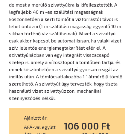
de most a merülő szivattyúkra is kifejlesztették. A
legfeljebb 40 m -es szállítási magasságnak
köszönhetően a kerti tömlőt a vízforrástól távol is
lehet öntözni (1 m szállítási magasság egyenlő 10 m
síkban történő víz szállításnak). Mivel a szivattyú
csak akkor kapcsol be automatikusan, ha valaki vizet
szív, jelentős energiamegtakarítást elér el. A
szivattyúházban van egy integrált visszacsapó
szelep is, amely a vízoszlopot a tömlőben tartja, és
ennek köszönhetően a szivattyú gyorsan reagál az
indítás után. A tömlőcsatlakozóba 1 ” átmérőjű tömlő
szerelhető. A szivattyút úgy tervezték, hogy tiszta
használati vizet szivattyúzzon, mechanikai
szennyeződés nélkül.
Ajánlott ár:
106 000 Ft
ÁFÁ-val együtt