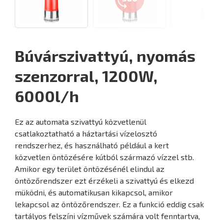
Búvárszivattyú, nyomás
szenzorral, 1200W,
6000l/h
Ez az automata szivattyú közvetlenül
csatlakoztatható a háztartási vízelosztó
rendszerhez, és használható például a kert
közvetlen öntözésére kútból származó vízzel stb.
Amikor egy terület öntözésénél elindul az
öntözőrendszer ezt érzékeli a szivattyú és elkezd
müködni, és automatikusan kikapcsol, amikor
lekapcsol az öntözőrendszer. Ez a funkció eddig csak
tartályos felszíni vízművek számára volt fenntartva,