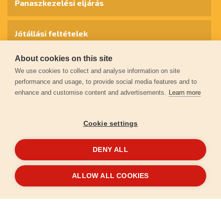
Panaszkezelési eljárás
Jótállási feltételek
About cookies on this site
Személyes adatok védelme
We use cookies to collect and analyse information on site
performance and usage, to provide social media features and to
enhance and customise content and advertisements.
Learn more
Kapcsolat
Cookie settings
Garancia regisztráció
DENY ALL
© 2026
extol.hu
- Minden jog fenntartva
ALLOW ALL COOKIES
Létrehozta
FEO