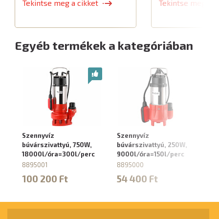
Tekintse meg a cikket
Tekintse meg a c
Egyéb termékek a kategóriában
Szennyvíz
Szennyvíz
Bú
búvárszivattyú, 750W,
búvárszivattyú, 250W,
55
18000l/óra=300l/perc
9000l/óra=150l/perc
8
8895001
8895000
6
100 200 Ft
54 400 Ft