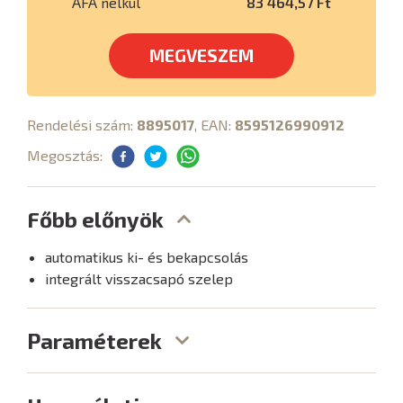
ÁFA nélkül
83 464,57 Ft
MEGVESZEM
Rendelési szám:
8895017
, EAN:
8595126990912
Megosztás:
Főbb előnyök
automatikus ki- és bekapcsolás
integrált visszacsapó szelep
Paraméterek