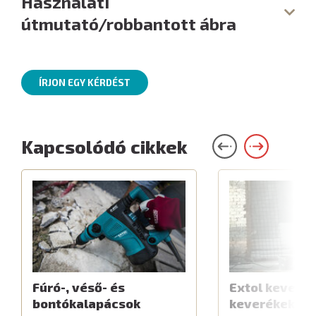
Használati
útmutató/robbantott ábra
ÍRJON EGY KÉRDÉST
Kapcsolódó cikkek
Fúró-, véső- és
Extol keverők
bontókalapácsok
keverékekhe