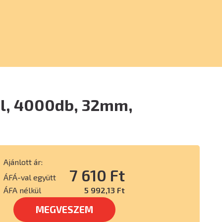
el, 4000db, 32mm,
Ajánlott ár:
7 610 Ft
ÁFÁ-val együtt
ÁFA nélkül
5 992,13 Ft
MEGVESZEM