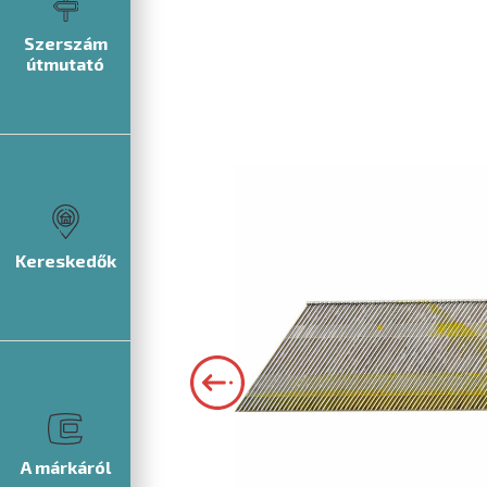
Szerszám
útmutató
Kereskedők
A márkáról