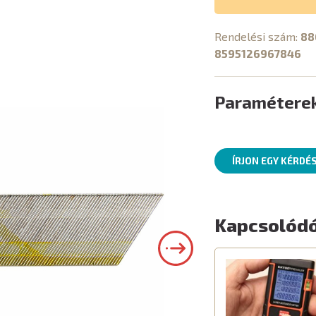
Rendelési szám:
88
8595126967846
Paramétere
ÍRJON EGY KÉRDÉ
Kapcsolódó