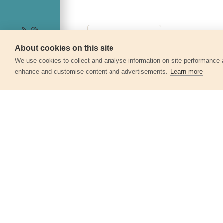
About cookies on this site
Szerviz
We use cookies to collect and analyse information on site performance 
enhance and customise content and advertisements.
Learn more
Egyéb termékek a kate
Szeg fejjel, 480db, 50mm, O 3,05mm
8862603
3 010 Ft