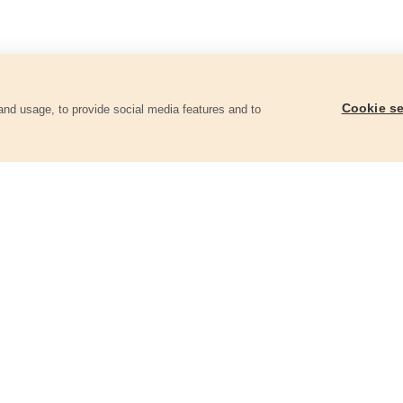
Cookie se
and usage, to provide social media features and to
góriában
Szeg fejjel, 480db, 75mm, O 3,05mm
Szeg fejjel, 480db, 
8862604
8862605
3 650 Ft
4 710 Ft