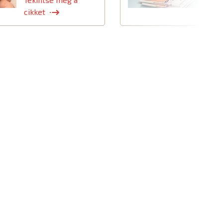
cikket
c