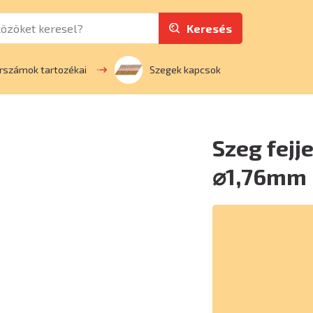
Keresés
rszámok tartozékai
Szegek kapcsok
Szeg fejj
⌀1,76mm