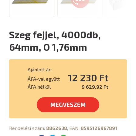
Szeg fejjel, 4000db,
64mm, O 1,76mm
Ajánlott ár:
12 230 Ft
ÁFÁ-val együtt
ÁFA nélkül
9 629,92 Ft
MEGVESZEM
Rendelési szám:
8862638
, EAN:
8595126967891