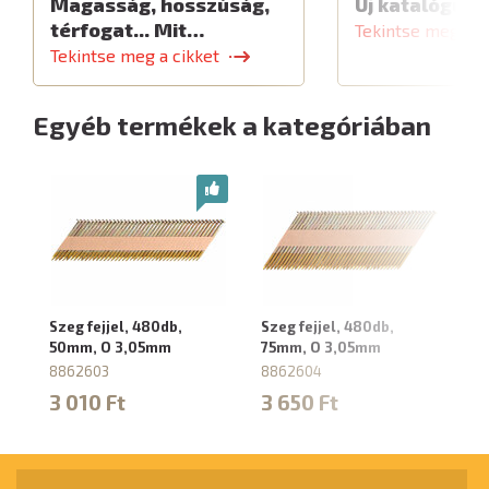
Magasság, hosszúság,
Új katalógus
térfogat... Mit…
Tekintse meg a c
Tekintse meg a cikket
Egyéb termékek a kategóriában
Szeg fejjel, 480db,
Szeg fejjel, 480db,
Sz
50mm, O 3,05mm
75mm, O 3,05mm
9
8862603
8862604
8
3 010 Ft
3 650 Ft
4