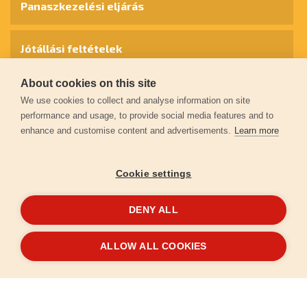
Panaszkezelési eljárás
Jótállási feltételek
About cookies on this site
Személyes adatok védelme
We use cookies to collect and analyse information on site
performance and usage, to provide social media features and to
enhance and customise content and advertisements.
Learn more
Kapcsolat
Cookie settings
Garancia regisztráció
DENY ALL
© 2026
extol.hu
- Minden jog fenntartva
ALLOW ALL COOKIES
Létrehozta
FEO