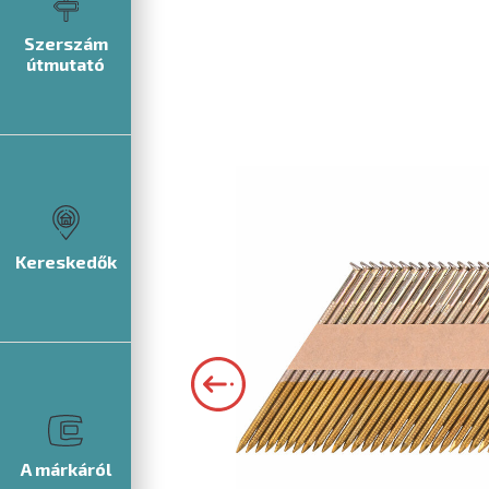
Szerszám
útmutató
Kereskedők
A márkáról