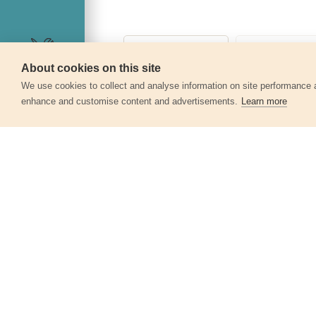
About cookies on this site
Szerviz
We use cookies to collect and analyse information on site performance 
enhance and customise content and advertisements.
Learn more
Egyéb termékek a kate
Szeg fejjel, 480db, 50mm, O 3,05mm
8862603
3 010 Ft