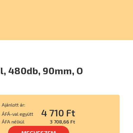
el, 480db, 90mm, O
Ajánlott ár:
4 710 Ft
ÁFÁ-val együtt
ÁFA nélkül
3 708,66 Ft