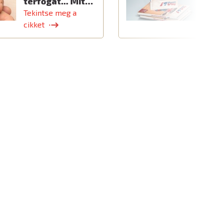
térfogat... Mit…
Tekintse meg a
T
cikket
c