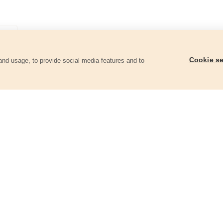
Cookie se
and usage, to provide social media features and to
góriában
Szeg fejjel, 480db, 75mm, O 3,05mm
Szeg fejjel, 4000db,
8862604
8862634
3 650 Ft
8 630 Ft