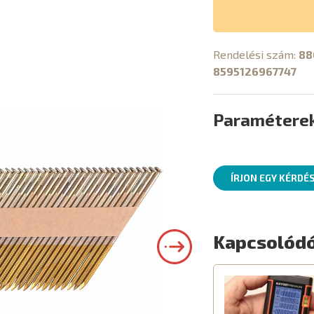
Rendelési szám:
88
8595126967747
Paramétere
ÍRJON EGY KÉRDÉ
Kapcsolódó