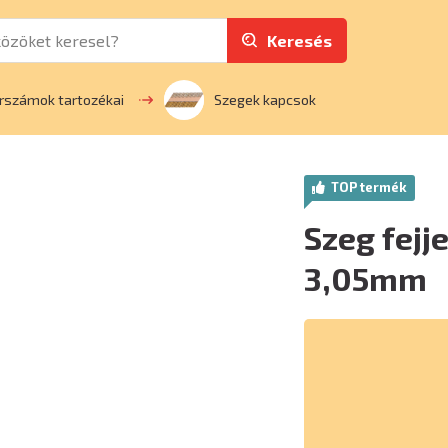
Keresés
rszámok tartozékai
Szegek kapcsok
TOP termék
Szeg fejj
3,05mm