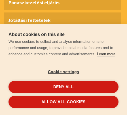
Panaszkezelési eljárás
Jótállási feltételek
About cookies on this site
Személyes adatok védelme
We use cookies to collect and analyse information on site
performance and usage, to provide social media features and to
enhance and customise content and advertisements.
Learn more
Kapcsolat
Cookie settings
Garancia regisztráció
DENY ALL
© 2026
extol.hu
- Minden jog fenntartva
ALLOW ALL COOKIES
Létrehozta
FEO