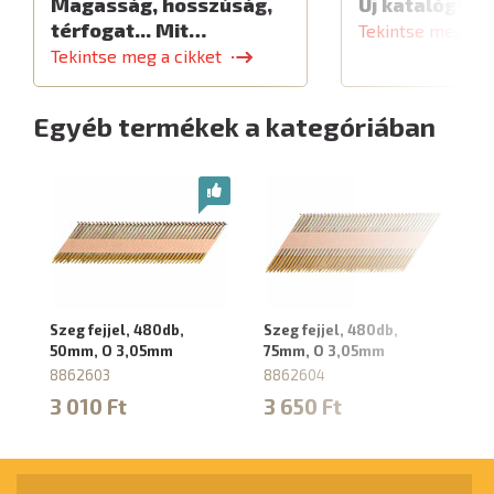
Magasság, hosszúság,
Új katalógus
térfogat... Mit…
Tekintse meg a c
Tekintse meg a cikket
Egyéb termékek a kategóriában
Szeg fejjel, 480db,
Szeg fejjel, 480db,
Sz
50mm, O 3,05mm
75mm, O 3,05mm
9
8862603
8862604
8
3 010 Ft
3 650 Ft
4