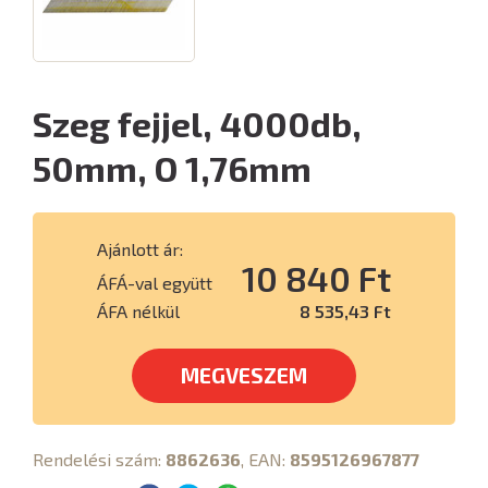
Szeg fejjel, 4000db,
50mm, O 1,76mm
Ajánlott ár:
10 840 Ft
ÁFÁ-val együtt
ÁFA nélkül
8 535,43 Ft
MEGVESZEM
Rendelési szám:
8862636
, EAN:
8595126967877