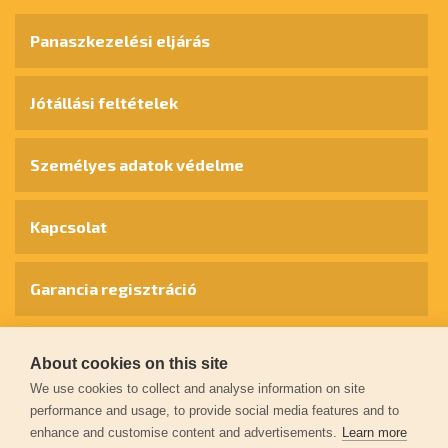
Panaszkezelési eljárás
Jótállási feltételek
Személyes adatok védelme
Kapcsolat
Garancia regisztráció
© 2026
extol.hu
- Minden jog fenntartva
About cookies on this site
We use cookies to collect and analyse information on site
Létrehozta
FEO
performance and usage, to provide social media features and to
enhance and customise content and advertisements.
Learn more