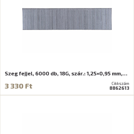
Szeg fejjel, 6000 db, 18G, szár.: 1,25×0,95 mm,…
Cikkszám
3 330 Ft
8862613