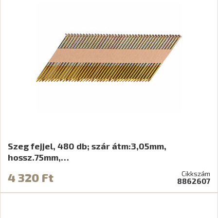
Szeg fejjel, 480 db; szár átm:3,05mm,
hossz.75mm,…
Cikkszám
4 320 Ft
8862607