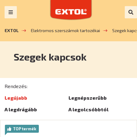
EXTOL
Elektromos szerszámok tartozékai
Szegek kapc
Szegek kapcsok
Rendezés:
Legújabb
Legnépszerűbb
A legdrágább
A legolcsóbbtól
TOP termék