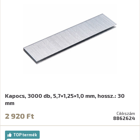
Kapocs, 3000 db, 5,7×1,25×1,0 mm, hossz.: 30
mm
Cikkszám
2 920 Ft
8862624
TOP termék