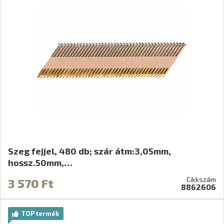
Szeg fejjel, 480 db; szár átm:3,05mm,
hossz.50mm,…
Cikkszám
3 570 Ft
8862606
TOP termék