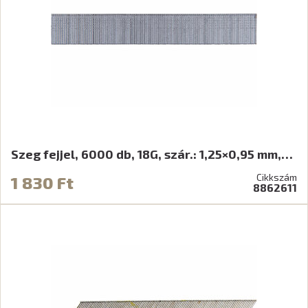
Szeg fejjel, 6000 db, 18G, szár.: 1,25×0,95 mm,…
Cikkszám
1 830 Ft
8862611