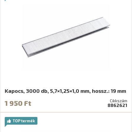
Kapocs, 3000 db, 5,7×1,25×1,0 mm, hossz.: 19 mm
Cikkszám
1 950 Ft
8862621
TOP termék