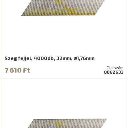
Szeg fejjel, 4000db, 32mm, ⌀1,76mm
Cikkszám
7 610 Ft
8862633