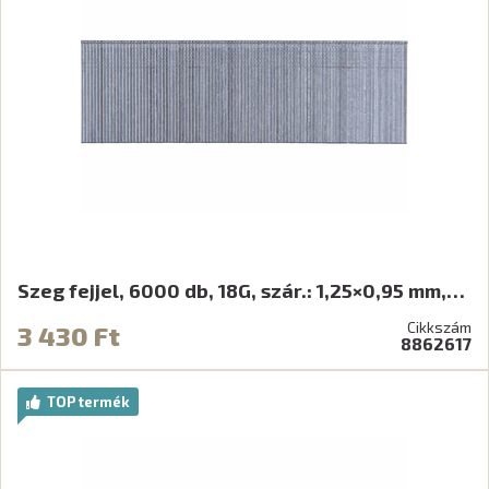
Szeg fejjel, 6000 db, 18G, szár.: 1,25×0,95 mm,…
Cikkszám
3 430 Ft
8862617
TOP termék