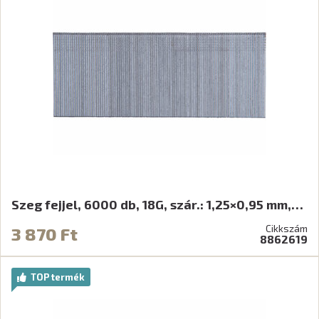
Szeg fejjel, 6000 db, 18G, szár.: 1,25×0,95 mm,…
Cikkszám
3 870 Ft
8862619
TOP termék