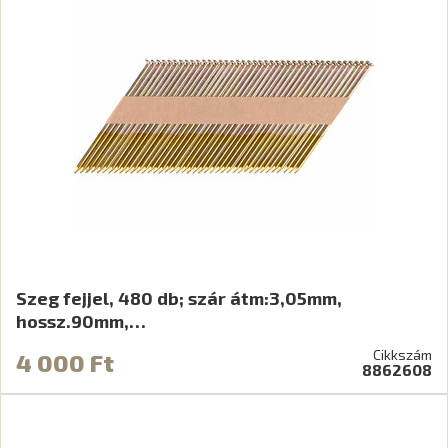
Szeg fejjel, 480 db; szár átm:3,05mm,
hossz.90mm,…
Cikkszám
4 000 Ft
8862608