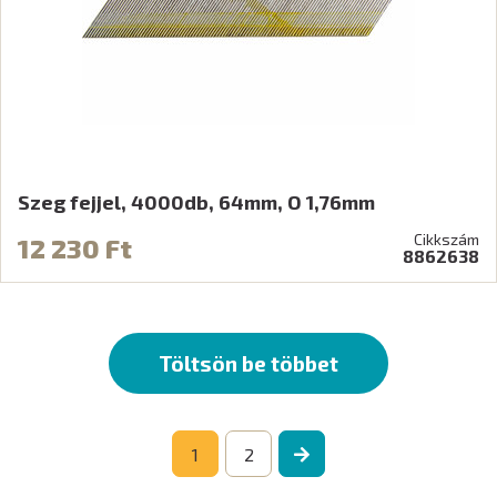
Szeg fejjel, 4000db, 64mm, O 1,76mm
Cikkszám
12 230 Ft
8862638
Töltsön be többet
1
2