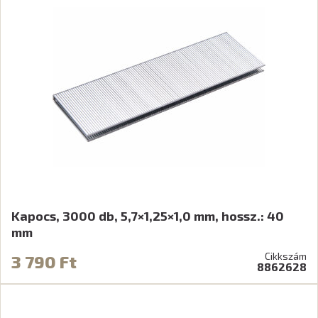
Kapocs, 3000 db, 5,7×1,25×1,0 mm, hossz.: 40
mm
Cikkszám
3 790 Ft
8862628