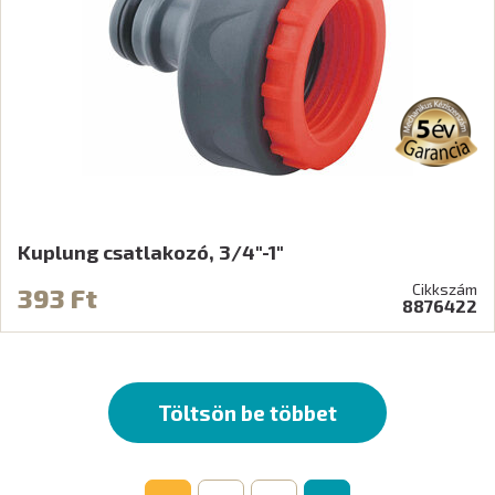
Kuplung csatlakozó, 3/4"-1"
Cikkszám
393 Ft
8876422
Töltsön be többet