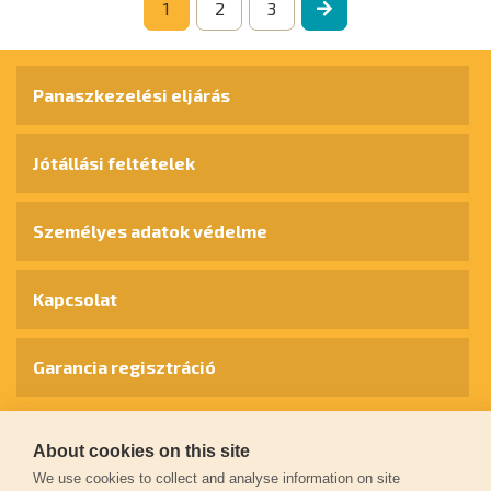
1
2
3
Panaszkezelési eljárás
Jótállási feltételek
Személyes adatok védelme
Kapcsolat
Garancia regisztráció
© 2026
extol.hu
- Minden jog fenntartva
About cookies on this site
We use cookies to collect and analyse information on site