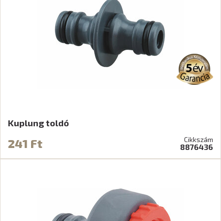
Kuplung toldó
Cikkszám
241 Ft
8876436