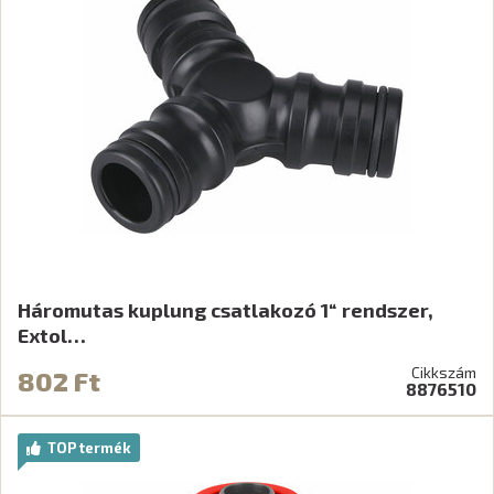
Háromutas kuplung csatlakozó 1“ rendszer,
Extol…
Cikkszám
802 Ft
8876510
TOP termék