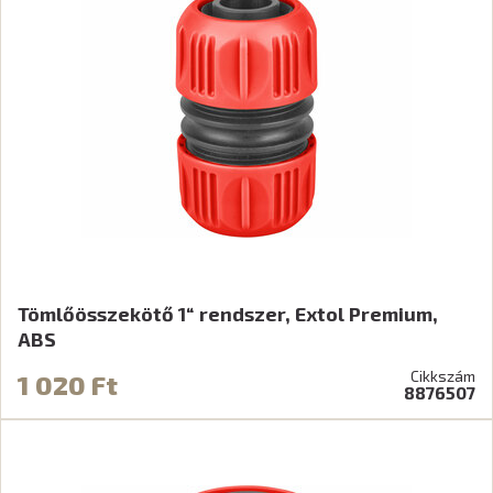
Tömlőösszekötő 1“ rendszer, Extol Premium,
ABS
Cikkszám
1 020 Ft
8876507