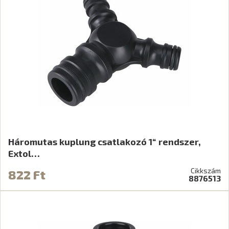
Háromutas kuplung csatlakozó 1“ rendszer,
Extol…
Cikkszám
822 Ft
8876513