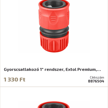
Gyorscsatlakozó 1“ rendszer, Extol Premium,…
Cikkszám
1 330 Ft
8876504