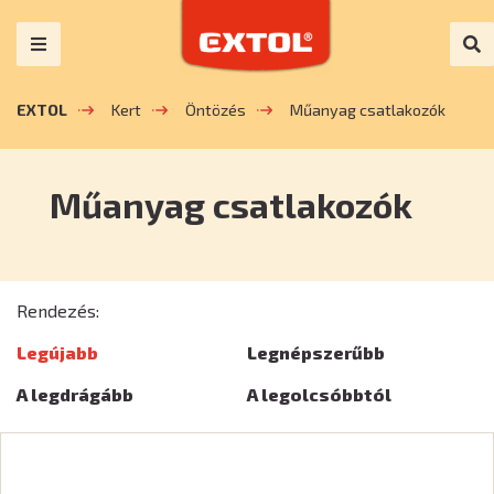
EXTOL
Kert
Öntözés
Műanyag csatlakozók
Műanyag csatlakozók
Rendezés:
Legújabb
Legnépszerűbb
A legdrágább
A legolcsóbbtól