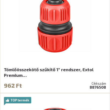
Tömlőösszekötő szűkítő 1“ rendszer, Extol
Premium…
Cikkszám
962 Ft
8876508
TOP termék