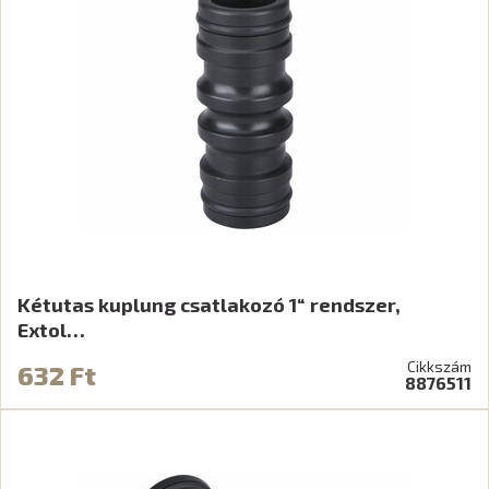
Kétutas kuplung csatlakozó 1“ rendszer,
Extol…
Cikkszám
632 Ft
8876511