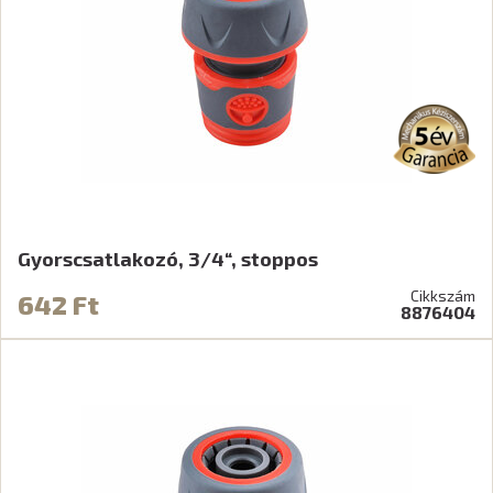
Gyorscsatlakozó, 3/4“, stoppos
Cikkszám
642 Ft
8876404