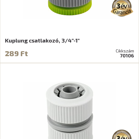
Kuplung csatlakozó, 3/4"-1"
Cikkszám
289 Ft
70106