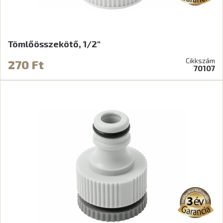
Tömlőösszekötő, 1/2"
Cikkszám
270 Ft
70107