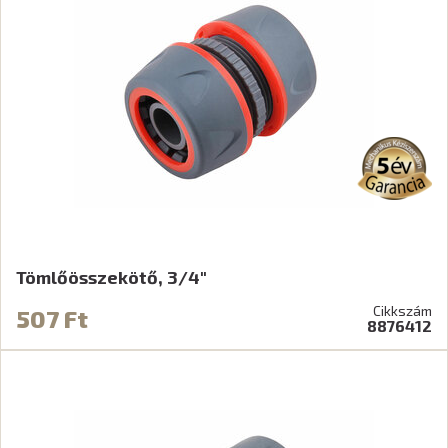
Tömlőösszekötő, 3/4"
Cikkszám
507 Ft
8876412