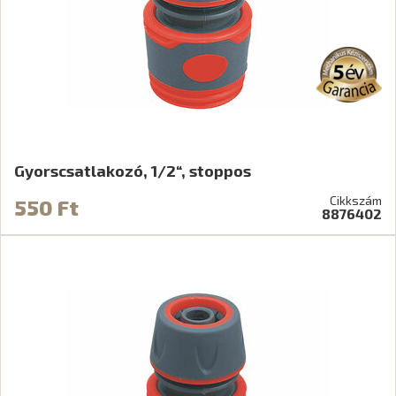
Gyorscsatlakozó, 1/2“, stoppos
Cikkszám
550 Ft
8876402