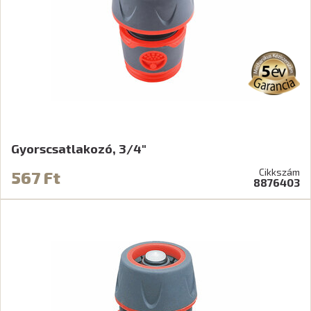
Gyorscsatlakozó, 3/4"
Cikkszám
567 Ft
8876403