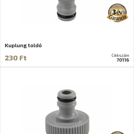
Kuplung toldó
Cikkszám
230 Ft
70116