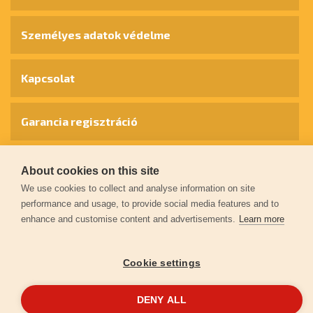
Személyes adatok védelme
Kapcsolat
Garancia regisztráció
© 2026
extol.hu
- Minden jog fenntartva
About cookies on this site
We use cookies to collect and analyse information on site
performance and usage, to provide social media features and to
Létrehozta
FEO
enhance and customise content and advertisements.
Learn more
Cookie settings
DENY ALL