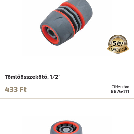
Tömlőösszekötő, 1/2"
Cikkszám
433 Ft
8876411