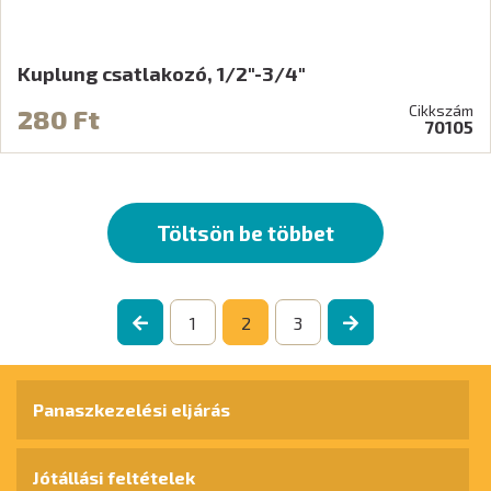
Kuplung csatlakozó, 1/2"-3/4"
Cikkszám
280 Ft
70105
Töltsön be többet
1
2
3
Panaszkezelési eljárás
Jótállási feltételek