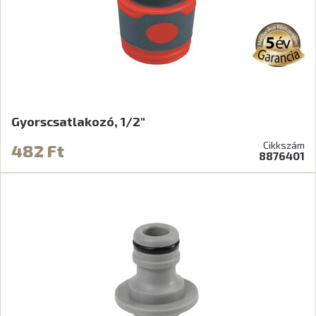
Gyorscsatlakozó, 1/2"
Cikkszám
482 Ft
8876401