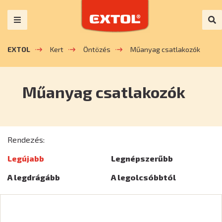
EXTOL
Kert
Öntözés
Műanyag csatlakozók
Műanyag csatlakozók
Rendezés:
Legújabb
Legnépszerűbb
A legdrágább
A legolcsóbbtól