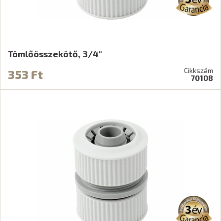
Tömlőösszekötő, 3/4"
Cikkszám
353 Ft
70108