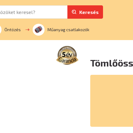
Keresés
Öntözés
Műanyag csatlakozók
Tömlőössz