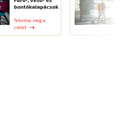
Fúró-, véső- és
E
bontókalapácsok
é
k
Tekintse meg a
T
cikket
c