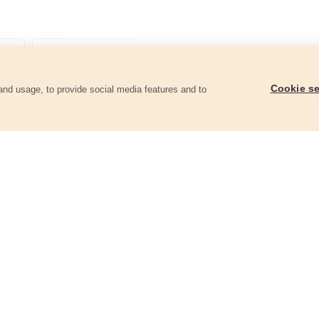
Cookie se
and usage, to provide social media features and to
góriában
Gyorscsatlakozó,1/2“ stoppos
Gyorscsatlakozó, 3/4
70102
70103
367 Ft
363 Ft