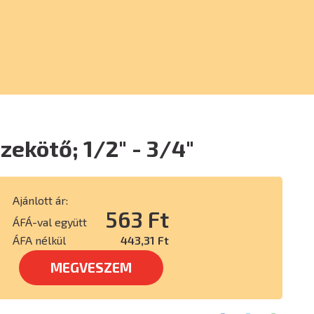
ekötő; 1/2" - 3/4"
Ajánlott ár:
563 Ft
ÁFÁ-val együtt
ÁFA nélkül
443,31 Ft
MEGVESZEM