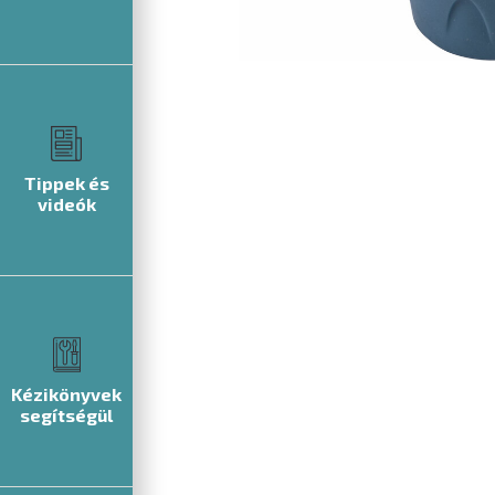
Tippek és
videók
Kézikönyvek
segítségül