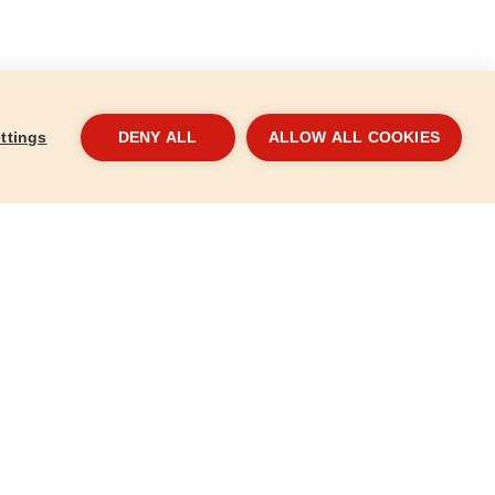
ttings
DENY ALL
ALLOW ALL COOKIES
"
Gyorscsatlakozó, stoppos; 3/4"
Kupl
70104
7010
476 Ft
280