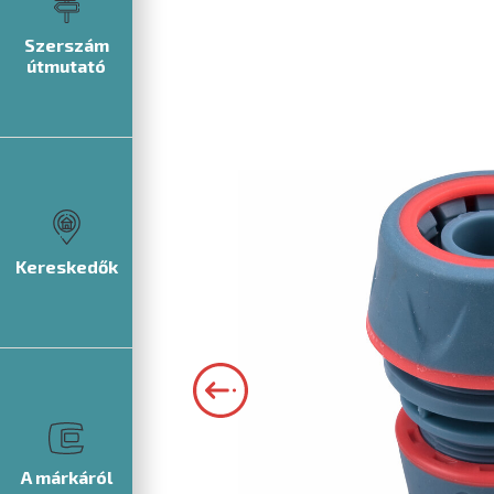
Szerszám
útmutató
Kereskedők
A márkáról