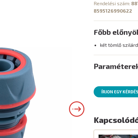
Rendelési szám:
88
8595126990622
Főbb előnyö
két tömlő szilár
Paramétere
ÍRJON EGY KÉRDÉ
Kapcsolódó