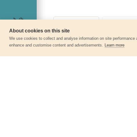
About cookies on this site
Szerviz
We use cookies to collect and analyse information on site performance 
enhance and customise content and advertisements.
Learn more
Egyéb termékek a kate
Gyorscsatlakozó, 1/2"
70101
347 Ft