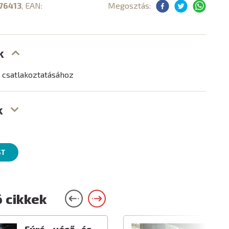
76413
, EAN:
Megosztás:
k
d csatlakoztatásához
k
ST
 cikkek