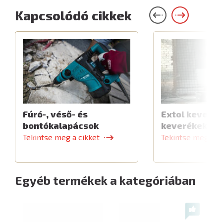
Kapcsolódó cikkek
Fúró-, véső- és
Extol keverők
bontókalapácsok
keverékekhe
Tekintse meg a cikket
Tekintse meg a c
Egyéb termékek a kategóriában