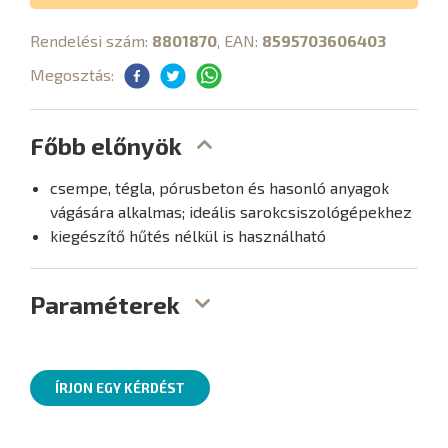
Rendelési szám:
8801870
, EAN:
8595703606403
Megosztás:
Főbb előnyök
csempe, tégla, pórusbeton és hasonló anyagok
vágására alkalmas; ideális sarokcsiszológépekhez
kiegészítő hűtés nélkül is használható
Paraméterek
ÍRJON EGY KÉRDÉST