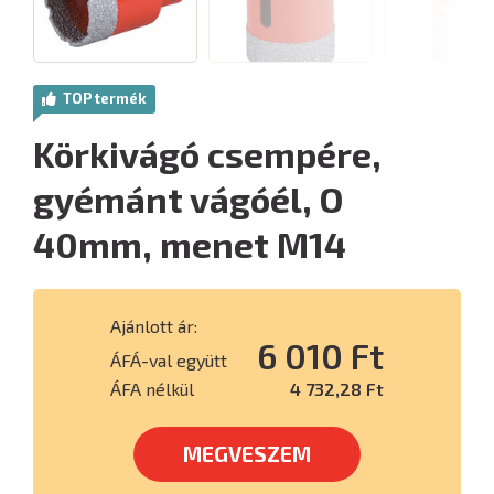
TOP termék
Körkivágó csempére,
gyémánt vágóél, O
40mm, menet M14
Ajánlott ár:
6 010 Ft
ÁFÁ-val együtt
ÁFA nélkül
4 732,28 Ft
MEGVESZEM