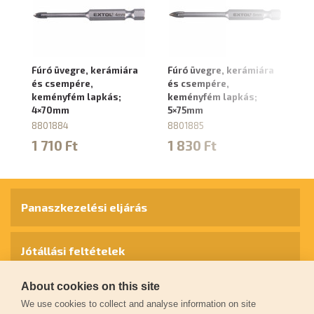
Fúró üvegre, kerámiára
Fúró üvegre, kerámiára
Fú
és csempére,
és csempére,
és
keményfém lapkás;
keményfém lapkás;
k
4×70mm
5×75mm
6
8801884
8801885
8
1 710 Ft
1 830 Ft
1
Panaszkezelési eljárás
Jótállási feltételek
About cookies on this site
Személyes adatok védelme
We use cookies to collect and analyse information on site