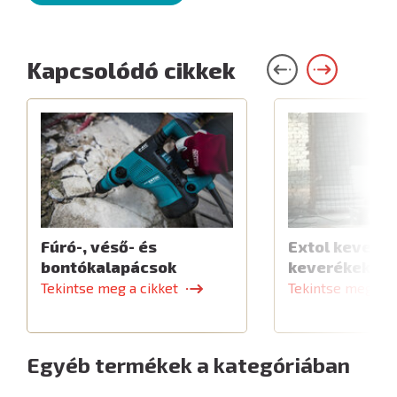
Kapcsolódó cikkek
Fúró-, véső- és
Extol keverők
bontókalapácsok
keverékekhe
Tekintse meg a cikket
Tekintse meg a c
Egyéb termékek a kategóriában