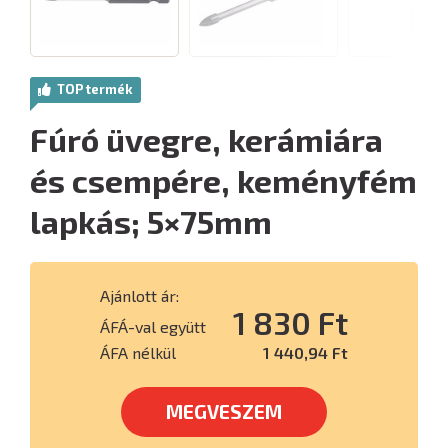
TOP termék
Fúró üvegre, kerámiára
és csempére, keményfém
lapkás; 5×75mm
Ajánlott ár:
1 830 Ft
ÁFÁ-val együtt
ÁFA nélkül
1 440,94 Ft
MEGVESZEM