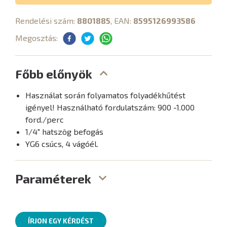
Rendelési szám:
8801885
, EAN:
8595126993586
Megosztás:
Főbb előnyök
Használat során folyamatos folyadékhűtést
igényel! Használható fordulatszám: 900 -1.000
ford./perc
1/4" hatszög befogás
YG6 csúcs, 4 vágóél.
Paraméterek
ÍRJON EGY KÉRDÉST