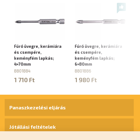
Fúró üvegre, kerámiára
Fúró üvegre, kerámiára
Fú
és csempére,
és csempére,
és
keményfém lapkás;
keményfém lapkás;
k
4×70mm
6×80mm
8
8801884
8801886
8
1 710 Ft
1 980 Ft
2
Panaszkezelési eljárás
Jótállási feltételek