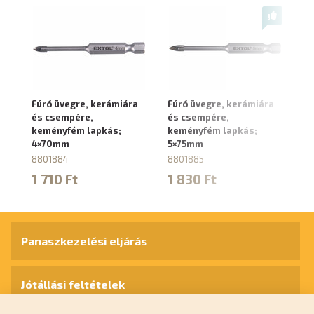
Fúró üvegre, kerámiára
Fúró üvegre, kerámiára
Fú
és csempére,
és csempére,
és
keményfém lapkás;
keményfém lapkás;
k
4×70mm
5×75mm
6
8801884
8801885
8
1 710 Ft
1 830 Ft
1
Panaszkezelési eljárás
Jótállási feltételek