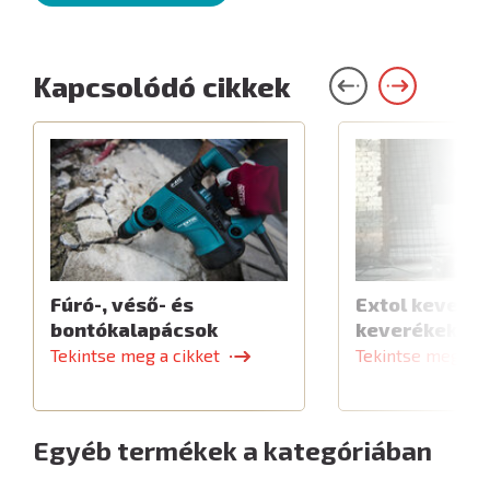
Kapcsolódó cikkek
Fúró-, véső- és
Extol keverők
bontókalapácsok
keverékekhe
Tekintse meg a cikket
Tekintse meg a c
Egyéb termékek a kategóriában