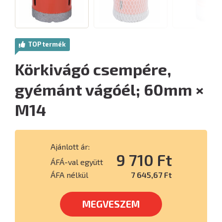
TOP termék
Körkivágó csempére,
gyémánt vágóél; 60mm ×
M14
Ajánlott ár:
9 710 Ft
ÁFÁ-val együtt
ÁFA nélkül
7 645,67 Ft
MEGVESZEM