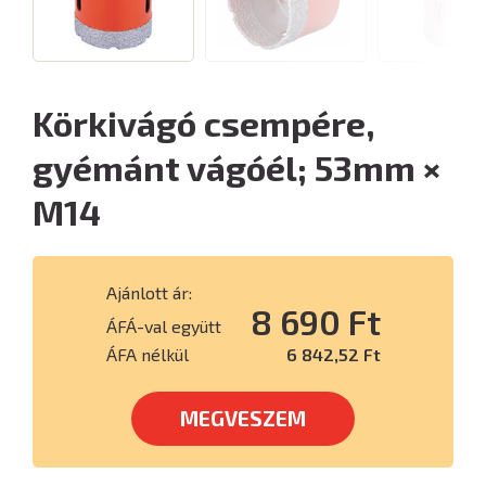
Körkivágó csempére,
gyémánt vágóél; 53mm ×
M14
Ajánlott ár:
8 690 Ft
ÁFÁ-val együtt
ÁFA nélkül
6 842,52 Ft
MEGVESZEM