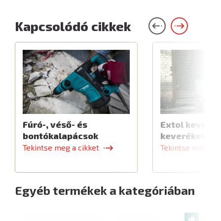
Kapcsolódó cikkek
Fúró-, véső- és
Extol keverők
bontókalapácsok
keverékekhe
Tekintse meg a cikket
Tekintse meg a c
Egyéb termékek a kategóriában