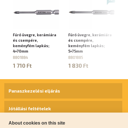
Fúró üvegre, kerámiára
Fúró üvegre, kerámiára
Fú
és csempére,
és csempére,
és
keményfém lapkás;
keményfém lapkás;
k
4×70mm
5×75mm
6
8801884
8801885
8
1 710 Ft
1 830 Ft
1
Panaszkezelési eljárás
Jótállási feltételek
About cookies on this site
Személyes adatok védelme