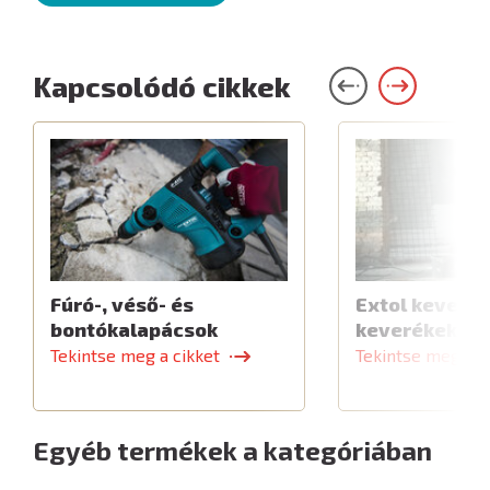
Kapcsolódó cikkek
Fúró-, véső- és
Extol keverők
bontókalapácsok
keverékekhe
Tekintse meg a cikket
Tekintse meg a c
Egyéb termékek a kategóriában