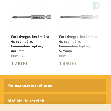
Fúró üvegre, kerámiára
Fúró üvegre, kerámiára
Fú
és csempére,
és csempére,
és
keményfém lapkás;
keményfém lapkás;
k
4×70mm
5×75mm
6
8801884
8801885
8
1 710 Ft
1 830 Ft
1
Panaszkezelési eljárás
Jótállási feltételek