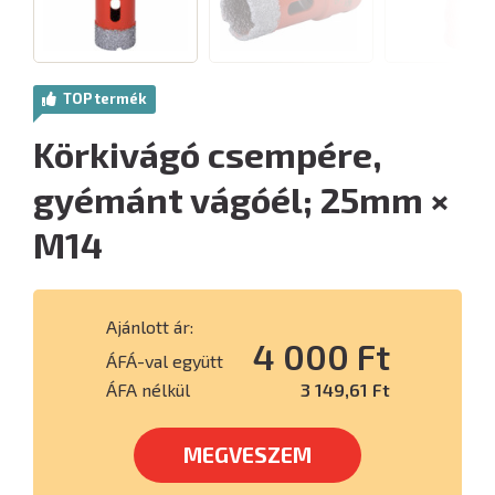
TOP termék
Körkivágó csempére,
gyémánt vágóél; 25mm ×
M14
Ajánlott ár:
4 000 Ft
ÁFÁ-val együtt
ÁFA nélkül
3 149,61 Ft
MEGVESZEM