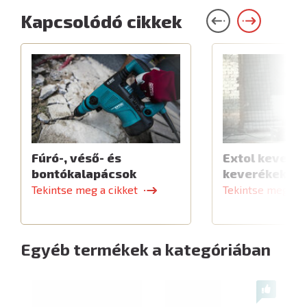
Kapcsolódó cikkek
Fúró-, véső- és
Extol keverők
bontókalapácsok
keverékekhe
Tekintse meg a cikket
Tekintse meg a c
Egyéb termékek a kategóriában