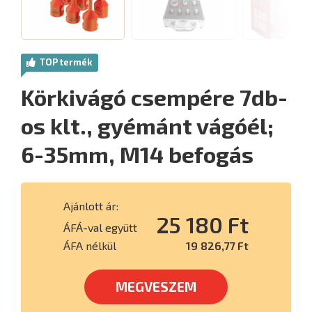
TOP termék
Körkivágó csempére 7db-
os klt., gyémánt vágóél;
6-35mm, M14 befogás
Ajánlott ár:
25 180 Ft
ÁFÁ-val együtt
ÁFA nélkül
19 826,77 Ft
MEGVESZEM