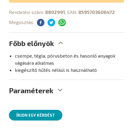
Rendelési szám:
8802991
, EAN:
8595703606472
Megosztás:
Főbb előnyök
csempe, tégla, pórusbeton és hasonló anyagok
vágására alkalmas
kiegészítő hűtés nélkül is használható
Paraméterek
ÍRJON EGY KÉRDÉST