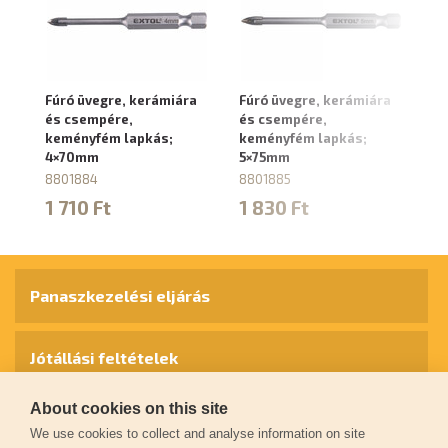
Fúró üvegre, kerámiára
Fúró üvegre, kerámiára
Fú
és csempére,
és csempére,
és
keményfém lapkás;
keményfém lapkás;
k
4×70mm
5×75mm
6
8801884
8801885
8
1 710 Ft
1 830 Ft
1
Panaszkezelési eljárás
Jótállási feltételek
About cookies on this site
Személyes adatok védelme
We use cookies to collect and analyse information on site