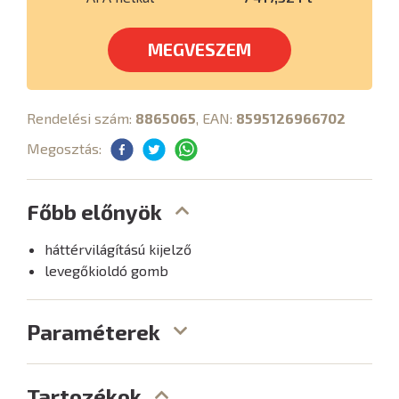
MEGVESZEM
Rendelési szám:
8865065
, EAN:
8595126966702
Megosztás:
Főbb előnyök
háttérvilágítású kijelző
levegőkioldó gomb
Paraméterek
Tartozékok