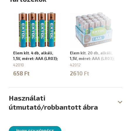
Elem klt. 4 db, alkáli,
Elem klt. 20 db, alkáli,
N
1,5V, méret: AAA (LR03);
1,5V, méret: AAA (LR03);
g
fe
42010
42012
8
658 Ft
2610 Ft
1
Használati
útmutató/robbantott ábra