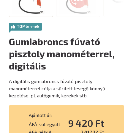
TOP termék
Gumiabroncs fúvató
pisztoly manométerrel,
digitális
A digitális gumiabroncs fúvató pisztoly
manométerrel célja a sűrített levegő könnyű
kezelése, pl. autógumik, kerekek stb.
Ajánlott ár:
9 420 Ft
ÁFÁ-val együtt
ÁFA nélkül
7 417,32 Ft