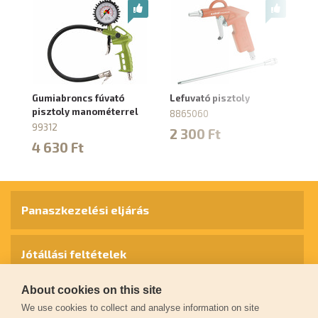
Gumiabroncs fúvató
Lefuvató pisztoly
Gu
pisztoly manométerrel
pi
8865060
99312
8
2 300 Ft
4 630 Ft
4
Panaszkezelési eljárás
Jótállási feltételek
About cookies on this site
Személyes adatok védelme
We use cookies to collect and analyse information on site