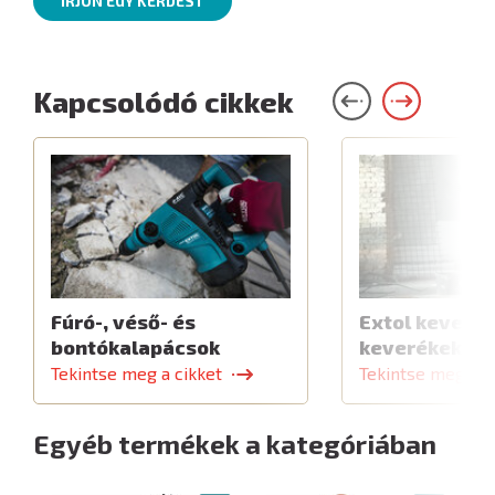
ÍRJON EGY KÉRDÉST
Kapcsolódó cikkek
Fúró-, véső- és
Extol keverők
bontókalapácsok
keverékekhe
Tekintse meg a cikket
Tekintse meg a c
Egyéb termékek a kategóriában