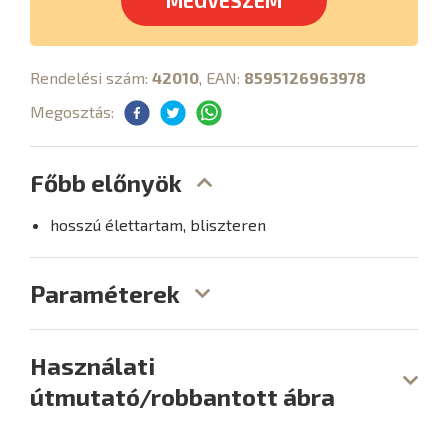
MEGVESZEM
Rendelési szám:
42010
, EAN:
8595126963978
Megosztás:
Főbb előnyök
hosszú élettartam, bliszteren
Paraméterek
Használati
útmutató/robbantott ábra