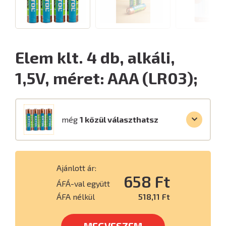
Elem klt. 4 db, alkáli,
1,5V, méret: AAA (LR03);
még
1 közül választhatsz
Ajánlott ár:
658 Ft
ÁFÁ-val együtt
ÁFA nélkül
518,11 Ft