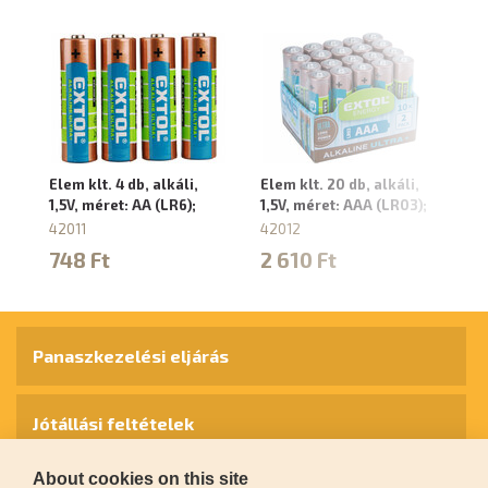
Elem klt. 4 db, alkáli,
Elem klt. 20 db, alkáli,
El
1,5V, méret: AA (LR6);
1,5V, méret: AAA (LR03);
1,
42011
42012
42
748 Ft
2 610 Ft
3
Panaszkezelési eljárás
Jótállási feltételek
About cookies on this site