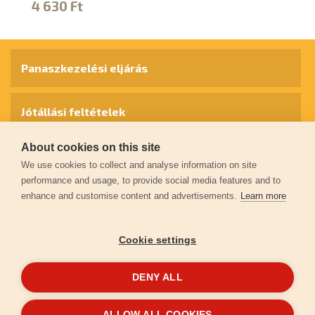
4 630 Ft
4
Panaszkezelési eljárás
Jótállási feltételek
About cookies on this site
Személyes adatok védelme
We use cookies to collect and analyse information on site
performance and usage, to provide social media features and to
enhance and customise content and advertisements.
Learn more
Kapcsolat
Cookie settings
Garancia regisztráció
DENY ALL
© 2026
extol.hu
- Minden jog fenntartva
ALLOW ALL COOKIES