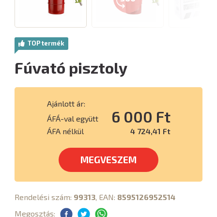
TOP termék
Fúvató pisztoly
Ajánlott ár:
6 000 Ft
ÁFÁ-val együtt
ÁFA nélkül
4 724,41 Ft
MEGVESZEM
Rendelési szám:
99313
, EAN:
8595126952514
Megosztás: