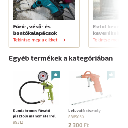
Fúró-, véső- és
Extol keverők
bontókalapácsok
keverékekhe
Tekintse meg a cikket
Tekintse meg a c
Egyéb termékek a kategóriában
Gumiabroncs fúvató
Lefuvató pisztoly
Gu
pisztoly manométerrel
pi
8865060
99312
8
2 300 Ft