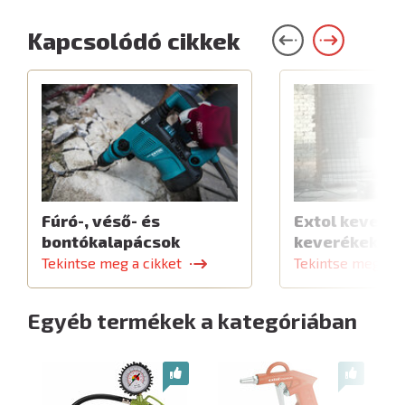
Kapcsolódó cikkek
Fúró-, véső- és
Extol keverők
bontókalapácsok
keverékekhe
Tekintse meg a cikket
Tekintse meg a c
Egyéb termékek a kategóriában