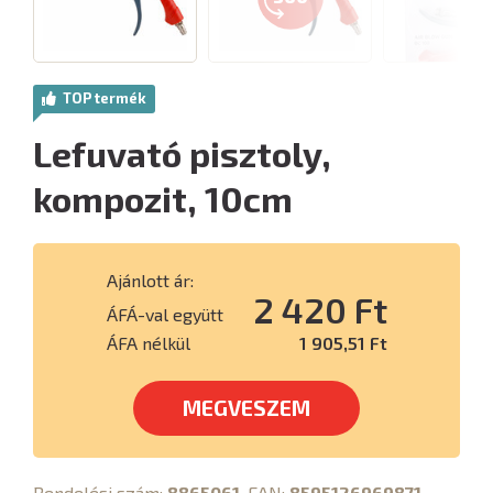
TOP termék
Lefuvató pisztoly,
kompozit, 10cm
Ajánlott ár:
2 420 Ft
ÁFÁ-val együtt
ÁFA nélkül
1 905,51 Ft
MEGVESZEM
Rendelési szám:
8865061
, EAN:
8595126969871