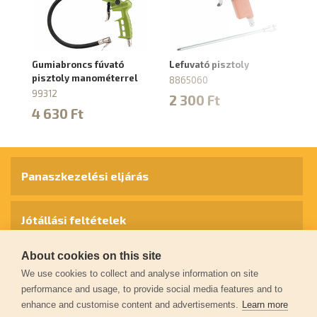
Gumiabroncs fúvató
Lefuvató pisztoly
Gu
pisztoly manométerrel
pi
8865060
99312
8
2 300 Ft
4 630 Ft
4
Panaszkezelési eljárás
Jótállási feltételek
About cookies on this site
Személyes adatok védelme
We use cookies to collect and analyse information on site
performance and usage, to provide social media features and to
enhance and customise content and advertisements.
Learn more
Kapcsolat