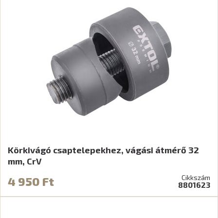
Körkivágó csaptelepekhez, vágási átmérő 32
mm, CrV
Cikkszám
4 950 Ft
8801623