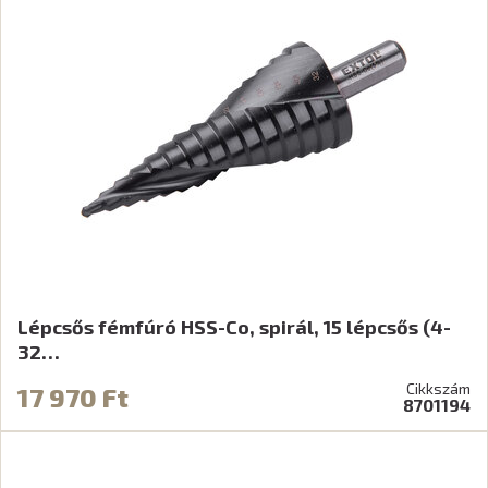
Lépcsős fémfúró HSS-Co, spirál, 15 lépcsős (4-
32…
Cikkszám
17 970 Ft
8701194