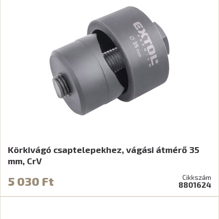
Körkivágó csaptelepekhez, vágási átmérő 35
mm, CrV
Cikkszám
5 030 Ft
8801624