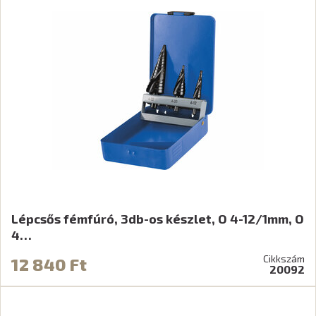
Lépcsős fémfúró, 3db-os készlet, O 4-12/1mm, O
4…
Cikkszám
12 840 Ft
20092