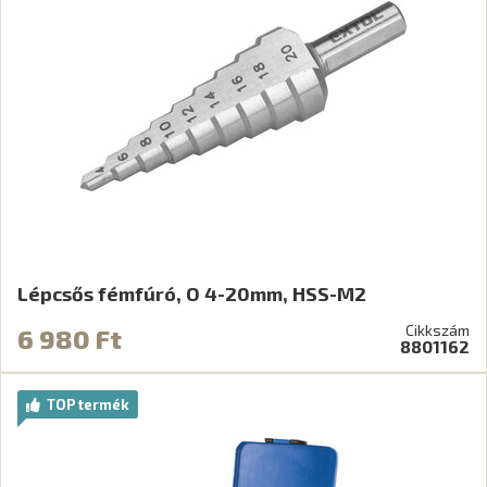
Lépcsős fémfúró, O 4-20mm, HSS-M2
Cikkszám
6 980 Ft
8801162
TOP termék