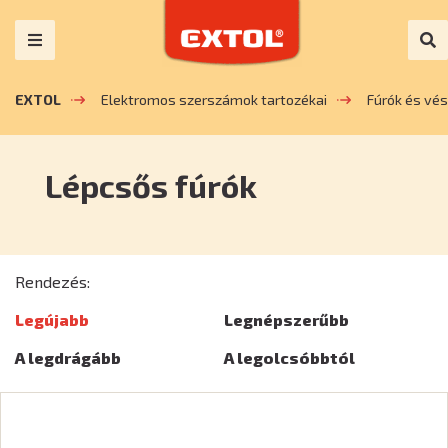
EXTOL
Elektromos szerszámok tartozékai
Fúrók és vé
Lépcsős fúrók
Rendezés:
Legújabb
Legnépszerűbb
A legdrágább
A legolcsóbbtól