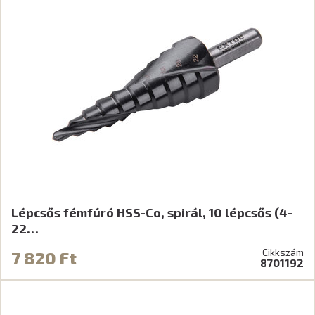
Lépcsős fémfúró HSS-Co, spirál, 10 lépcsős (4-
22…
Cikkszám
7 820 Ft
8701192