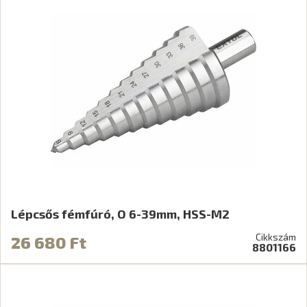
Lépcsős fémfúró, O 6-39mm, HSS-M2
Cikkszám
26 680 Ft
8801166