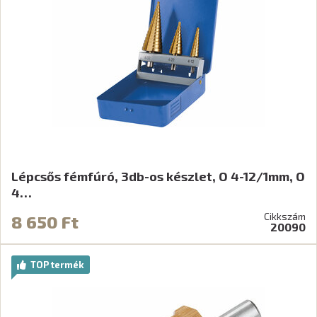
Lépcsős fémfúró, 3db-os készlet, O 4-12/1mm, O
4…
Cikkszám
8 650 Ft
20090
TOP termék