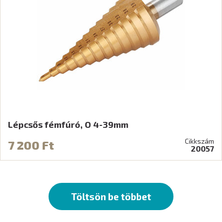
Lépcsős fémfúró, O 4-39mm
Cikkszám
7 200 Ft
20057
Töltsön be többet