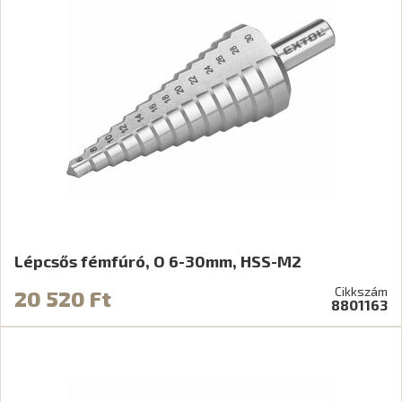
Lépcsős fémfúró, O 6-30mm, HSS-M2
Cikkszám
20 520 Ft
8801163