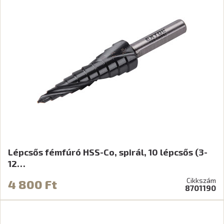
Lépcsős fémfúró HSS-Co, spirál, 10 lépcsős (3-
12…
Cikkszám
4 800 Ft
8701190