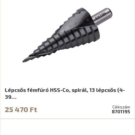
Lépcsős fémfúró HSS-Co, spirál, 13 lépcsős (4-
39…
Cikkszám
25 470 Ft
8701195