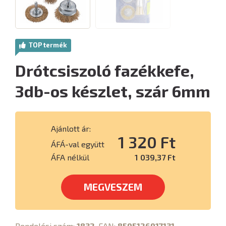
TOP termék
Drótcsiszoló fazékkefe,
3db-os készlet, szár 6mm
Ajánlott ár:
1 320 Ft
ÁFÁ-val együtt
ÁFA nélkül
1 039,37 Ft
MEGVESZEM
Rendelési szám:
1832
, EAN:
8595126917131