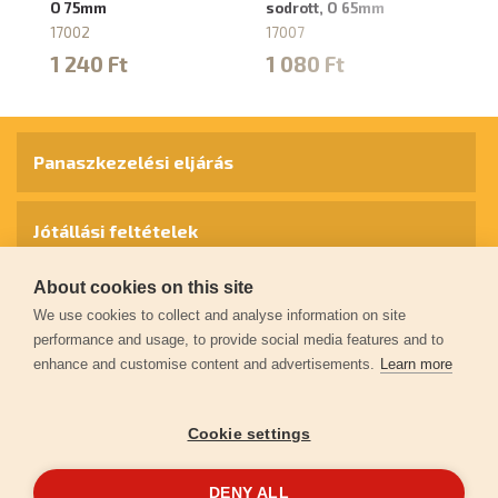
O 75mm
sodrott, O 65mm
so
17002
17007
17
1 240 Ft
1 080 Ft
1
Panaszkezelési eljárás
Jótállási feltételek
About cookies on this site
Személyes adatok védelme
We use cookies to collect and analyse information on site
performance and usage, to provide social media features and to
enhance and customise content and advertisements.
Learn more
Kapcsolat
Cookie settings
Garancia regisztráció
DENY ALL