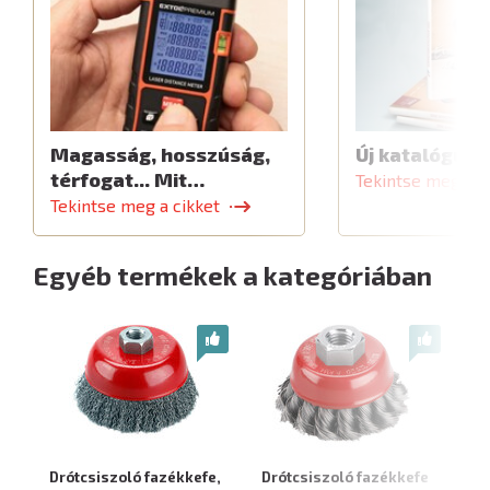
Magasság, hosszúság,
Új katalógus
térfogat... Mit…
Tekintse meg a c
Tekintse meg a cikket
Egyéb termékek a kategóriában
Drótcsiszoló fazékkefe,
Drótcsiszoló fazékkefe
Dr