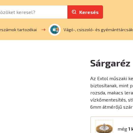
Keresés
rszámok tartozékai
Vágó-, csiszoló- és gyémánttárcsák
Sárgaréz
Az Extol műszaki kef
biztosítanak, mint p
rozsda, makacs lerak
vízkőmentesítés, st
6mm átmérőjű szár 
még
1 