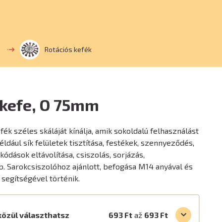
Rotációs kefék
 kefe, O 75mm
ék széles skáláját kínálja, amik sokoldalú felhasználást
éldául sík felületek tisztítása, festékek, szennyeződés,
ódások eltávolítása, csiszolás, sorjázás,
b. Sarokcsiszolóhoz ajánlott, befogása M14 anyával és
segítségével történik.
közül választhatsz
693 Ft
až
693 Ft