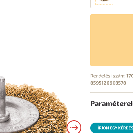
Rendelési szám:
17
8595126903578
Paramétere
ÍRJON EGY KÉRDÉ