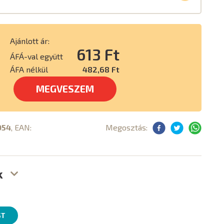
Ajánlott ár:
613 Ft
ÁFÁ-val együtt
ÁFA nélkül
482,68 Ft
MEGVESZEM
054
, EAN:
Megosztás:
k
ST