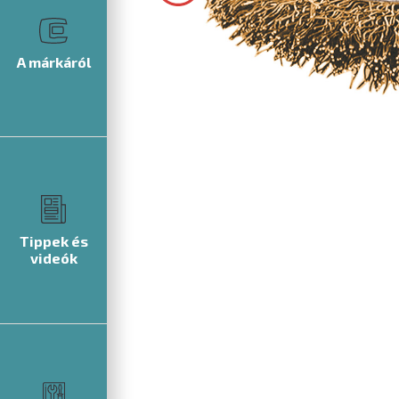
A márkáról
Tippek és
videók