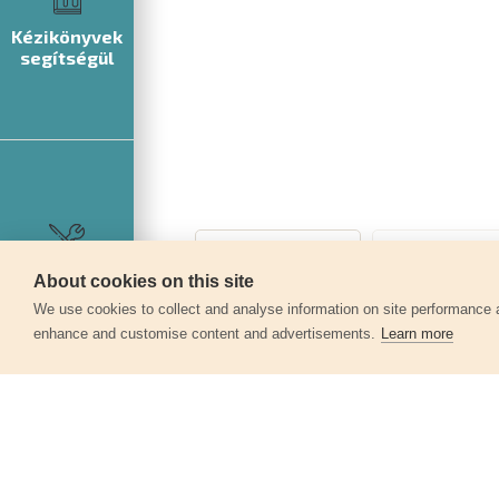
Kézikönyvek
segítségül
Szerviz
About cookies on this site
We use cookies to collect and analyse information on site performance 
enhance and customise content and advertisements.
Learn more
Egyéb termékek a kate