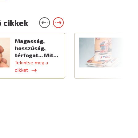
 cikkek
Magasság,
Ú
hosszúság,
térfogat... Mit…
Tekintse meg a
T
cikket
c