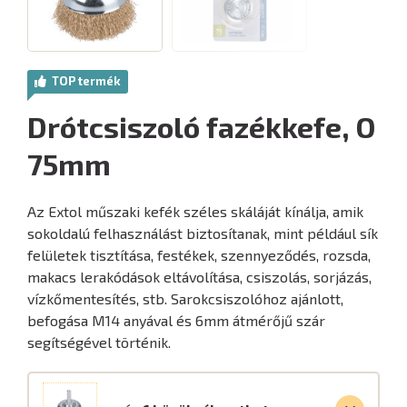
TOP termék
Drótcsiszoló fazékkefe, O
75mm
Az Extol műszaki kefék széles skáláját kínálja, amik
sokoldalú felhasználást biztosítanak, mint például sík
felületek tisztítása, festékek, szennyeződés, rozsda,
makacs lerakódások eltávolítása, csiszolás, sorjázás,
vízkőmentesítés, stb. Sarokcsiszolóhoz ajánlott,
befogása M14 anyával és 6mm átmérőjű szár
segítségével történik.