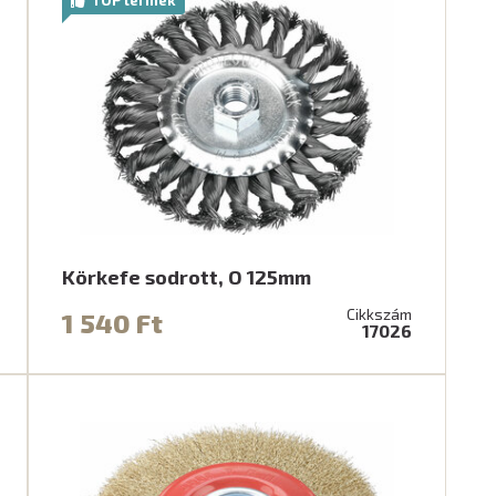
Körkefe sodrott, O 125mm
Cikkszám
1 540 Ft
17026