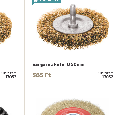
Sárgaréz kefe, O 50mm
Cikkszám
Cikkszám
565 Ft
17053
17052