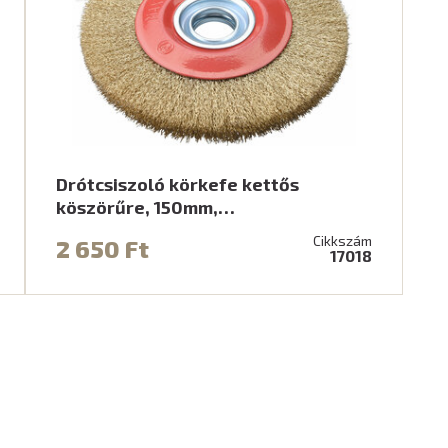
Drótcsiszoló körkefe kettős
köszörűre, 150mm,…
Cikkszám
2 650 Ft
17018