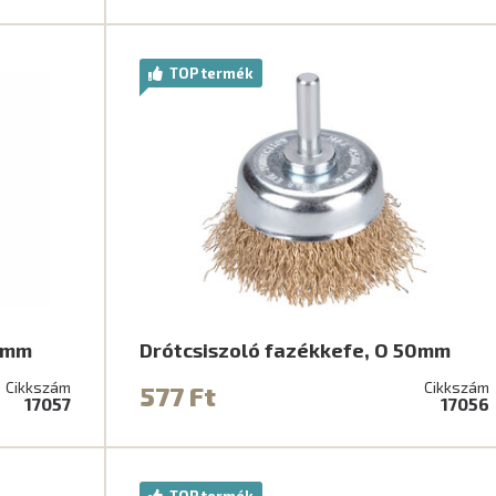
TOP termék
63mm
Drótcsiszoló fazékkefe, O 50mm
Cikkszám
Cikkszám
577 Ft
17057
17056
TOP termék