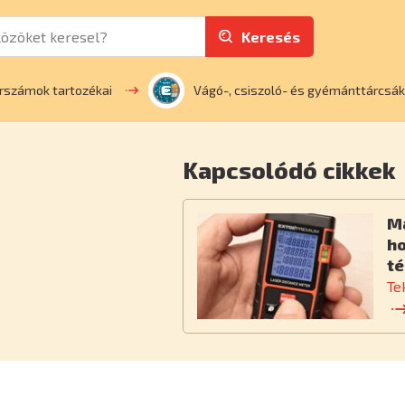
Keresés
rszámok tartozékai
Vágó-, csiszoló- és gyémánttárcsák
Kapcsolódó cikkek
M
h
té
Te