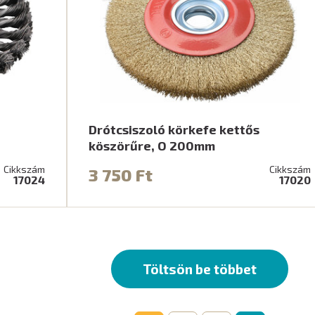
Drótcsiszoló körkefe kettős
köszörűre, O 200mm
Cikkszám
Cikkszám
3 750 Ft
17024
17020
Töltsön be többet