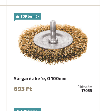
TOP termék
Sárgaréz kefe, O 100mm
Cikkszám
693 Ft
17055
TOP termék