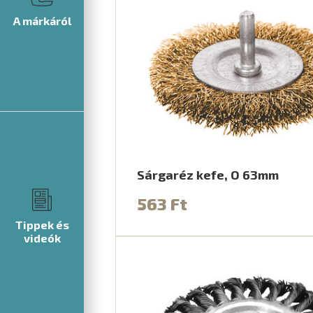
A márkáról
Sárgaréz kefe, O 63mm
563 Ft
Tippek és
videók