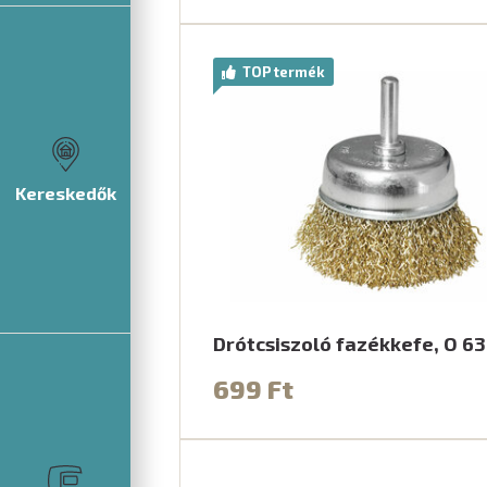
TOP termék
Kereskedők
Drótcsiszoló fazékkefe, O 
699 Ft