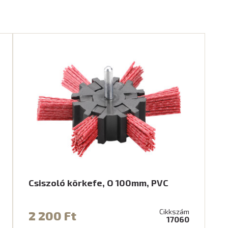
Csiszoló körkefe, O 100mm, PVC
Cikkszám
2 200 Ft
17060