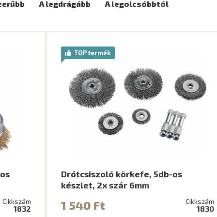
zerűbb
A legdrágább
A legolcsóbbtól
TOP termék
-os
Drótcsiszoló körkefe, 5db-os
készlet, 2x szár 6mm
Cikkszám
Cikkszám
1 540 Ft
1832
1830