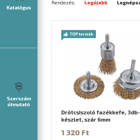
Rendezés:
Legújabb
Legnéps
Katalógus
TOP termék
Szerszám
útmutató
Drótcsiszoló fazékkefe, 3db
készlet, szár 6mm
1 320 Ft