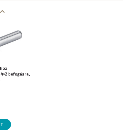
hoz,
14×2 befogásra,
l
ST