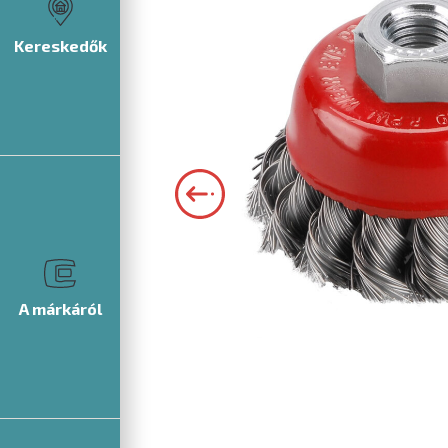
Kereskedők
A márkáról