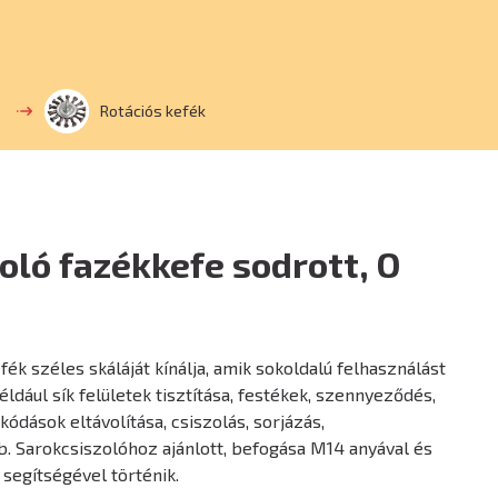
Rotációs kefék
oló fazékkefe sodrott, O
ék széles skáláját kínálja, amik sokoldalú felhasználást
éldául sík felületek tisztítása, festékek, szennyeződés,
ódások eltávolítása, csiszolás, sorjázás,
b. Sarokcsiszolóhoz ajánlott, befogása M14 anyával és
segítségével történik.