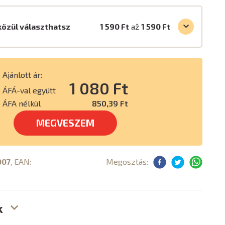
közül választhatsz
1 590 Ft
až
1 590 Ft
Ajánlott ár:
1 080 Ft
ÁFÁ-val együtt
ÁFA nélkül
850,39 Ft
MEGVESZEM
007
, EAN:
Megosztás:
k