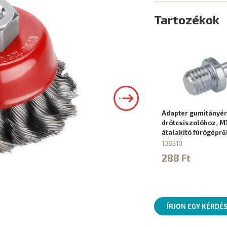
Tartozékok
Adapter gumitányér
drótcsiszolóhoz, M
átalakító fúrógéprő
108510
288 Ft
ÍRJON EGY KÉRDÉ