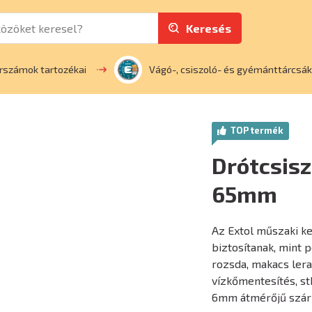
Keresés
rszámok tartozékai
Vágó-, csiszoló- és gyémánttárcsák
TOP termék
Drótcsisz
65mm
Az Extol műszaki kef
biztosítanak, mint p
rozsda, makacs lerak
vízkőmentesítés, st
6mm átmérőjű szár 