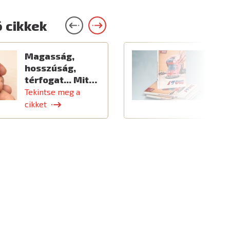
 cikkek
Magasság,
Ú
hosszúság,
térfogat... Mit…
Tekintse meg a
T
cikket
c