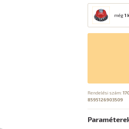
még
1 
Rendelési szám:
17
8595126903509
Paramétere