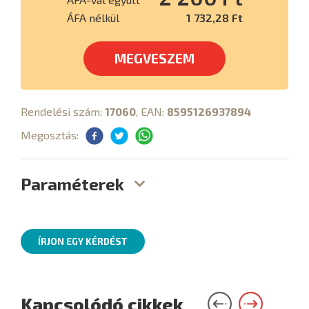
ÁFA nélkül
1 732,28 Ft
MEGVESZEM
Rendelési szám:
17060
, EAN:
8595126937894
Megosztás:
Paraméterek
ÍRJON EGY KÉRDÉST
Kapcsolódó cikkek