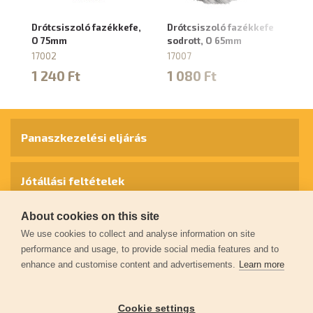
Drótcsiszoló fazékkefe,
Drótcsiszoló fazékkefe
Dr
O 75mm
sodrott, O 65mm
so
17002
17007
17
1 240 Ft
1 080 Ft
1
Panaszkezelési eljárás
Jótállási feltételek
About cookies on this site
Személyes adatok védelme
We use cookies to collect and analyse information on site
performance and usage, to provide social media features and to
enhance and customise content and advertisements.
Learn more
Kapcsolat
Cookie settings
Garancia regisztráció