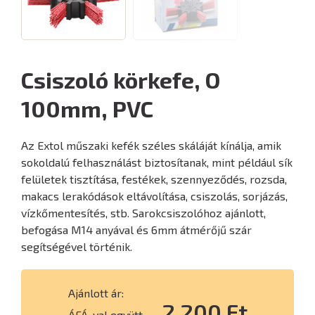
Csiszoló körkefe, O
100mm, PVC
Az Extol műszaki kefék széles skáláját kínálja, amik
sokoldalú felhasználást biztosítanak, mint például sík
felületek tisztítása, festékek, szennyeződés, rozsda,
makacs lerakódások eltávolítása, csiszolás, sorjázás,
vízkőmentesítés, stb. Sarokcsiszolóhoz ajánlott,
befogása M14 anyával és 6mm átmérőjű szár
segítségével történik.
Ajánlott ár:
2 200 Ft
ÁFÁ-val együtt