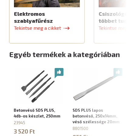
Elektromos
Csiszológép,
szablyafűrész
többet tud
Tekintse meg a cikket
Tekintse meg a c
Egyéb termékek a kategóriában
Betonvéső SDS PLUS,
SDS PLUS lapos
SD
4db-os készlet, 250mm
betonvéső, 250x14mm,
be
véső szélessége 20mm
v
23945
8801500
88
3 520 Ft