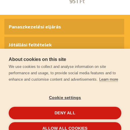
951 Ft
1
Panaszkezelési eljárás
Jótállási feltételek
About cookies on this site
Személyes adatok védelme
We use cookies to collect and analyse information on site
performance and usage, to provide social media features and to
enhance and customise content and advertisements.
Learn more
Kapcsolat
Cookie settings
Garancia regisztráció
DENY ALL
© 2026
extol.hu
- Minden jog fenntartva
ALLOW ALL COOKIES