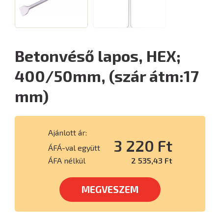
Betonvéső lapos, HEX;
400/50mm, (szár átm:17
mm)
Ajánlott ár:
3 220 Ft
ÁFÁ-val együtt
ÁFA nélkül
2 535,43 Ft
MEGVESZEM