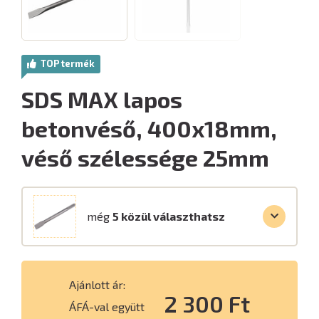
TOP termék
SDS MAX lapos
betonvéső, 400x18mm,
véső szélessége 25mm
még
5 közül választhatsz
Ajánlott ár:
2 300 Ft
ÁFÁ-val együtt