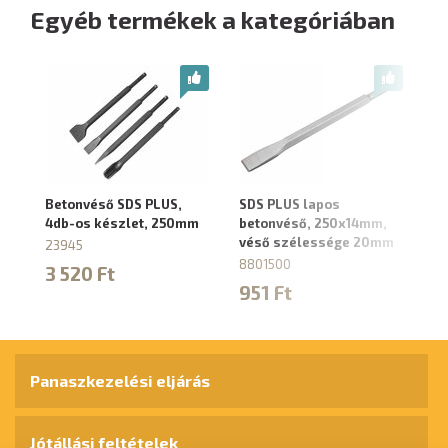
Egyéb termékek a kategóriában
Betonvéső SDS PLUS,
SDS PLUS lapos
SD
4db-os készlet, 250mm
betonvéső, 250x14mm,
be
véső szélessége 20mm
v
23945
8801500
88
3 520 Ft
951 Ft
1
Panaszkezelési eljárás
Jótállási feltételek