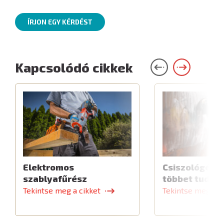
ÍRJON EGY KÉRDÉST
Kapcsolódó cikkek
Elektromos
Csiszológép,
szablyafűrész
többet tud
Tekintse meg a cikket
Tekintse meg a c