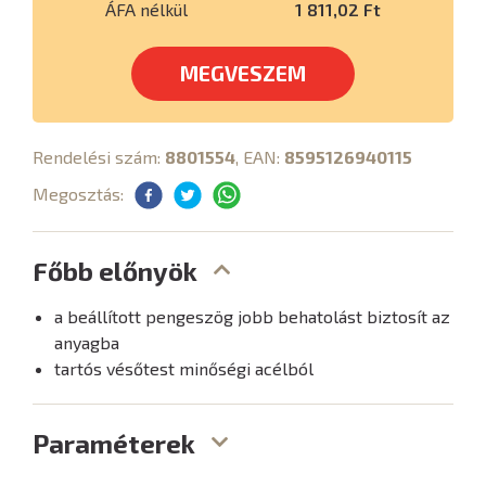
ÁFA nélkül
1 811,02 Ft
MEGVESZEM
Rendelési szám:
8801554
, EAN:
8595126940115
Megosztás:
Főbb előnyök
a beállított pengeszög jobb behatolást biztosít az
anyagba
tartós vésőtest minőségi acélból
Paraméterek