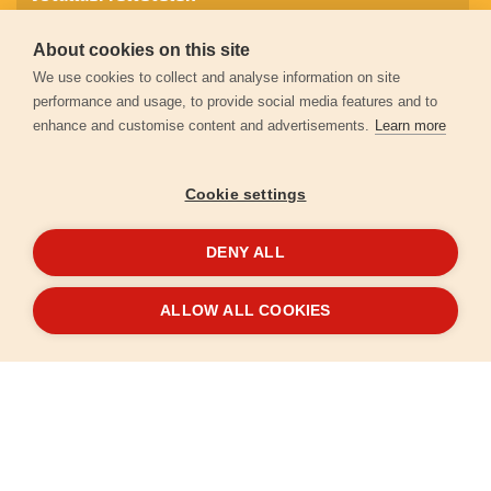
About cookies on this site
Személyes adatok védelme
We use cookies to collect and analyse information on site
performance and usage, to provide social media features and to
enhance and customise content and advertisements.
Learn more
Kapcsolat
Cookie settings
Garancia regisztráció
DENY ALL
© 2026
extol.hu
- Minden jog fenntartva
ALLOW ALL COOKIES
Létrehozta
FEO