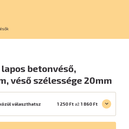
ésők
 lapos betonvéső,
, véső szélessége 20mm
közül választhatsz
1 250 Ft
až
1 860 Ft