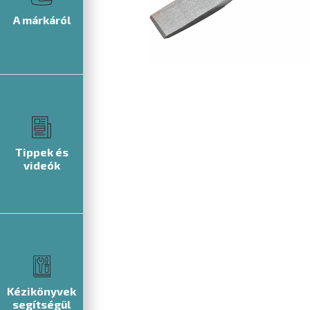
A márkáról
Tippek és
videók
Kézikönyvek
segítségül