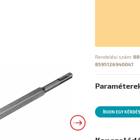
Rendelési szám:
88
8595126940047
Paramétere
ÍRJON EGY KÉRDÉ