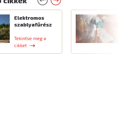
 cikkek
Elektromos
C
szablyafűrész
a
t
Tekintse meg a
T
cikket
c