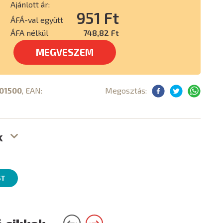
Ajánlott ár:
951 Ft
ÁFÁ-val együtt
ÁFA nélkül
748,82 Ft
MEGVESZEM
01500
, EAN:
Megosztás:
k
ST