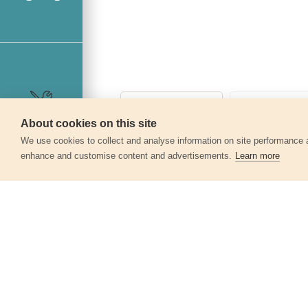
About cookies on this site
Szerviz
We use cookies to collect and analyse information on site performance 
enhance and customise content and advertisements.
Learn more
Egyéb termékek a kate