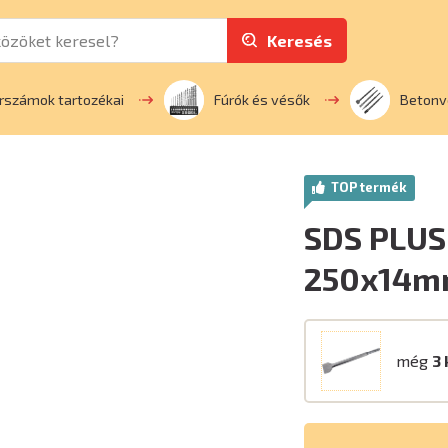
Keresés
rszámok tartozékai
Fúrók és vésők
Betonv
TOP termék
SDS PLUS
250x14mm
még
3 