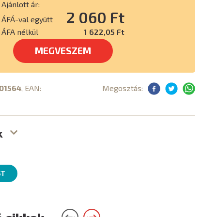
Ajánlott ár:
2 060 Ft
ÁFÁ-val együtt
ÁFA nélkül
1 622,05 Ft
MEGVESZEM
01564
, EAN:
Megosztás:
k
ST