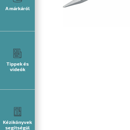
A márkáról
Tippek és
videók
Kézikönyvek
segítségül