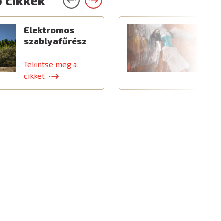
 cikkek
Elektromos
C
szablyafűrész
a
t
Tekintse meg a
T
cikket
c