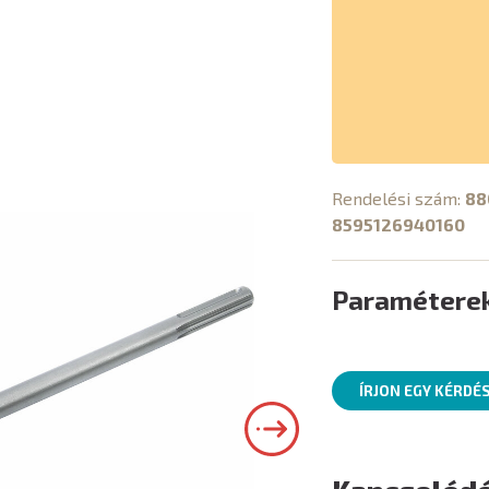
Rendelési szám:
88
8595126940160
Paramétere
ÍRJON EGY KÉRDÉ