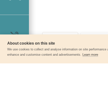
About cookies on this site
Szerviz
We use cookies to collect and analyse information on site performance 
enhance and customise content and advertisements.
Learn more
Egyéb termékek a kate