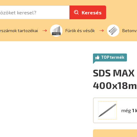
Keresés
rszámok tartozékai
Fúrók és vésők
Betonv
TOP termék
SDS MAX 
400x18
még
1 