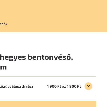
ésők
hegyes bentonvéső,
mm
közül választhatsz
1 900 Ft
až
1 900 Ft