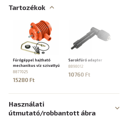
Tartozékok
Fúrógéppel hajtható
Sarokfúró adapter
mechanikus víz szivattyú
8898012
8877025
10760 Ft
15280 Ft
Használati
útmutató/robbantott ábra