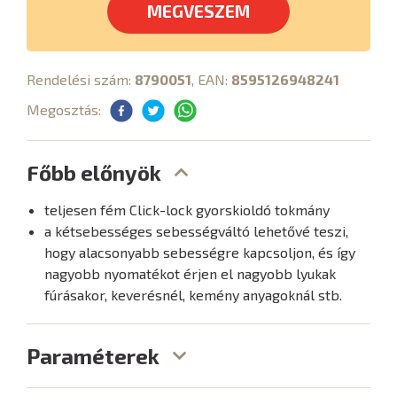
MEGVESZEM
Rendelési szám:
8790051
, EAN:
8595126948241
Megosztás:
Főbb előnyök
teljesen fém Click-lock gyorskioldó tokmány
a kétsebességes sebességváltó lehetővé teszi,
hogy alacsonyabb sebességre kapcsoljon, és így
nagyobb nyomatékot érjen el nagyobb lyukak
fúrásakor, keverésnél, kemény anyagoknál stb.
Paraméterek