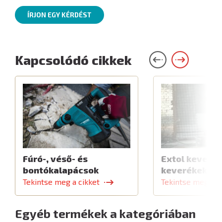
ÍRJON EGY KÉRDÉST
Kapcsolódó cikkek
Fúró-, véső- és
Extol keverők
bontókalapácsok
keverékekhe
Tekintse meg a cikket
Tekintse meg a c
Egyéb termékek a kategóriában