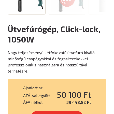
Ütvefúrógép, Click-lock,
1050W
Nagy teljesítményű kétfokozatú ütvefúró kiváló
minőségű csapágyakkal és fogaskerekekkel
professzionális használatra és hosszú távú
terhelésre.
Ajánlott ár:
50 100 Ft
ÁFÁ-val együtt
ÁFA nélkül
39 448,82 Ft