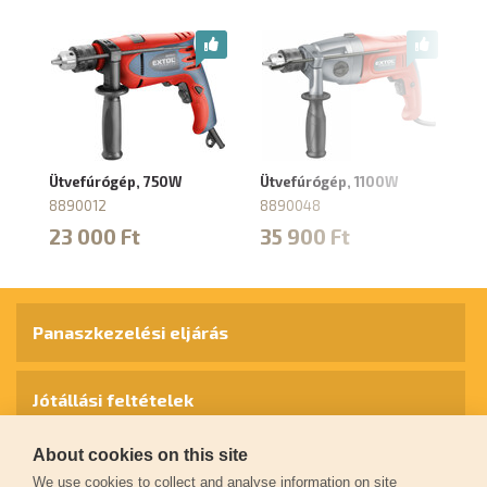
Ütvefúrógép, 750W
Ütvefúrógép, 1100W
Üt
8
8890012
8890048
87
23 000 Ft
35 900 Ft
3
Panaszkezelési eljárás
Jótállási feltételek
About cookies on this site
Személyes adatok védelme
We use cookies to collect and analyse information on site